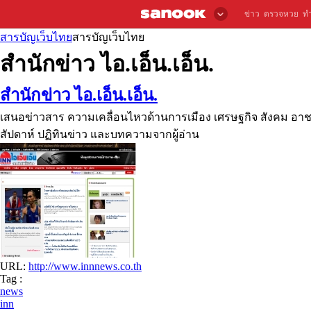
ข่าว
ตรวจหวย
ท
สารบัญเว็บไทย
สารบัญเว็บไทย
สำนักข่าว ไอ.เอ็น.เอ็น.
สำนักข่าว ไอ.เอ็น.เอ็น.
เสนอข่าวสาร ความเคลื่อนไหวด้านการเมือง เศรษฐกิจ สังคม อ
สัปดาห์ ปฏิทินข่าว และบทความจากผู้อ่าน
URL:
http://www.innnews.co.th
Tag :
news
inn