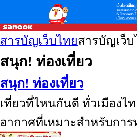
เว็บไซต์นี้ใช้คุก
รับประสบการณ์กา
เว็บไซต์ของเรา โป
นโยบายความเป็น
สารบัญเว็บไทย
สารบัญเว็
สนุก! ท่องเที่ยว
สนุก! ท่องเที่ยว
เที่ยวที่ไหนกันดี ทั่วเมื
อากาศที่เหมาะสำหรับการท