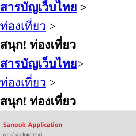
สารบัญเว็บไทย
>
ท่องเที่ยว
>
สนุก! ท่องเที่ยว
สารบัญเว็บไทย
>
ท่องเที่ยว
>
สนุก! ท่องเที่ยว
Sanook Application
ดาวน์โหลดได้แล้ววันนี้