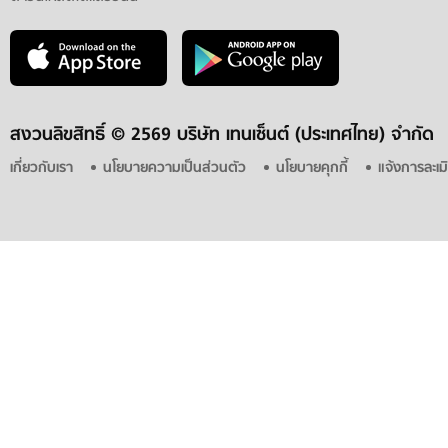
สงวนลิขสิทธิ์ ©
2569 บริษัท เทนเซ็นต์ (ประเทศไทย) จำกัด
เกี่ยวกับเรา
นโยบายความเป็นส่วนตัว
นโยบายคุกกี้
แจ้งการละเม