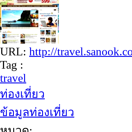
URL:
http://travel.sanook.c
Tag :
travel
ท่องเที่ยว
ข้อมูลท่องเที่ยว
หมวด: