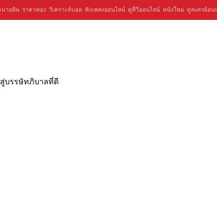
ำนายฝัน
ราคาทอง
วิเคราะห์บอล
ฟังเพลงออนไลน์
ดูทีวีออนไลน์
หนังใหม่
ดูละครย้อนห
ู่บรรษัทภิบาลที่ดี