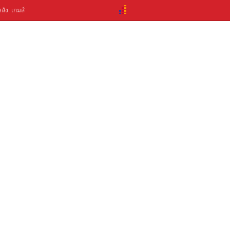
ลัง
เกมส์