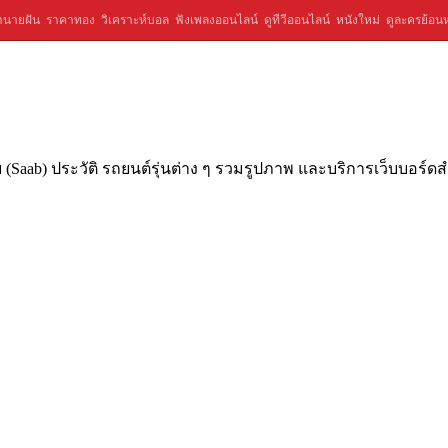
ำนายฝัน
ราคาทอง
วิเคราะห์บอล
ฟังเพลงออนไลน์
ดูทีวีออนไลน์
หนังใหม่
ดูละครย้อนห
(Saab) ประวัติ รถยนต์รุ่นต่าง ๆ รวมรูปภาพ และบริการเว็บบอร์