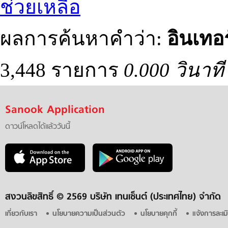
ช่วยเหลือ
ผลการค้นหาคำว่า:
อินเทอร
3,448 รายการ
0.000 วินาที
Sanook Application
ดาวน์โหลดได้แล้ววันนี้
สงวนลิขสิทธิ์ ©
2569 บริษัท เทนเซ็นต์ (ประเทศไทย) จำกัด
เกี่ยวกับเรา
นโยบายความเป็นส่วนตัว
นโยบายคุกกี้
แจ้งการละเม