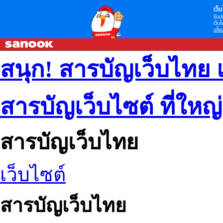
เว็บไ
รับป
เว็บ
นโยบ
สนุก! สารบัญเว็บไทย 
สารบัญเว็บไซต์ ที่ใหญ
สารบัญเว็บไทย
เว็บไซต์
สารบัญเว็บไทย