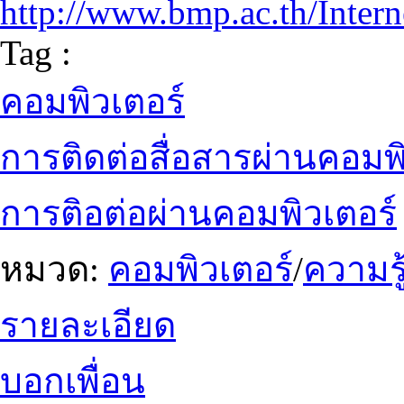
http://www.bmp.ac.th/Inter
Tag :
คอมพิวเตอร์
การติดต่อสื่อสารผ่านคอมพ
การติอต่อผ่านคอมพิวเตอร์
หมวด:
คอมพิวเตอร์
/
ความรู
รายละเอียด
บอกเพื่อน