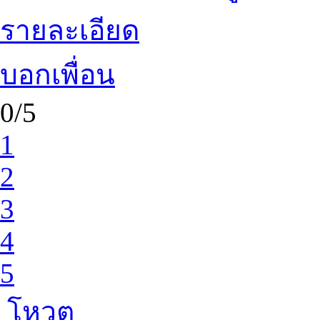
รายละเอียด
บอกเพื่อน
0/5
1
2
3
4
5
โหวต