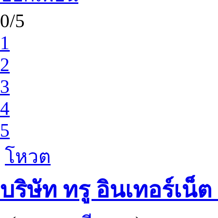
0/5
1
2
3
4
5
โหวต
บริษัท ทรู อินเทอร์เน็ต