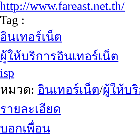
http://www.fareast.net.th/
Tag :
อินเทอร์เน็ต
ผู้ให้บริการอินเทอร์เน็ต
isp
หมวด:
อินเทอร์เน็ต
/
ผู้ให้บ
รายละเอียด
บอกเพื่อน