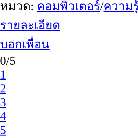
หมวด:
คอมพิวเตอร์
/
ความรู
รายละเอียด
บอกเพื่อน
0/5
1
2
3
4
5