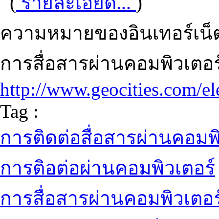
(
รายละเอียด...
)
ความหมายของอินเทอร์เน็ต ป
การสื่อสารผ่านคอมพิวเตอ
http://www.geocities.com/el
Tag :
การติดต่อสื่อสารผ่านคอมพ
การติอต่อผ่านคอมพิวเตอร์
การสื่อสารผ่านคอมพิวเตอร