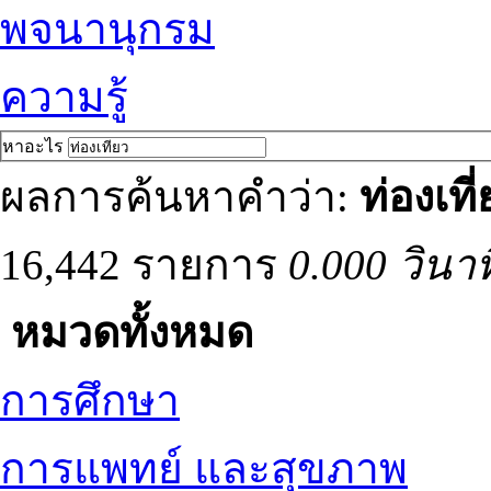
พจนานุกรม
ความรู้
หาอะไร
ผลการค้นหาคำว่า:
ท่องเที
16,442 รายการ
0.000 วินาท
หมวดทั้งหมด
การศึกษา
การแพทย์ และสุขภาพ