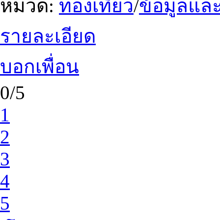
หมวด:
ท่องเที่ยว
/
ข้อมูลและ
รายละเอียด
บอกเพื่อน
0/5
1
2
3
4
5