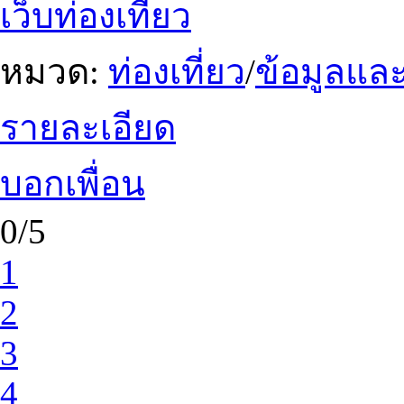
เว็บท่องเที่ยว
หมวด:
ท่องเที่ยว
/
ข้อมูลและ
รายละเอียด
บอกเพื่อน
0/5
1
2
3
4