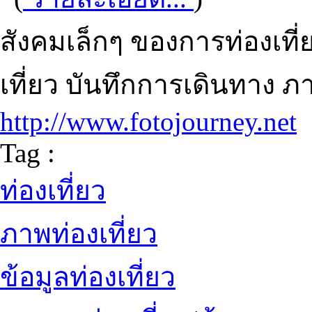
สังคมเล็กๆ ของการท่องเที
เที่ยว บันทึกการเดินทาง ภาพ
http://www.fotojourney.net
Tag :
ท่องเที่ยว
ภาพท่องเที่ยว
ข้อมูลท่องเที่ยว