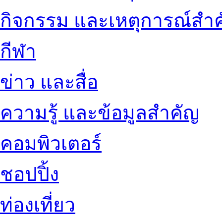
กิจกรรม และเหตุการณ์สำ
กีฬา
ข่าว และสื่อ
ความรู้ และข้อมูลสำคัญ
คอมพิวเตอร์
ชอปปิ้ง
ท่องเที่ยว