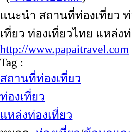
แนะนำ สถานที่ท่องเที่ยว ท่อ
เที่ยว ท่องเที่ยวไทย แหล่ง
http://www.papaitravel.com
Tag :
สถานที่ท่องเที่ยว
ท่องเที่ยว
แหล่งท่องเที่ยว