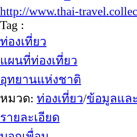
http://www.thai-travel.colle
Tag :
ท่องเที่ยว
แผนที่ท่องเที่ยว
อุทยานแห่งชาติ
หมวด:
ท่องเที่ยว
/
ข้อมูลและ
รายละเอียด
บอกเพื่อน