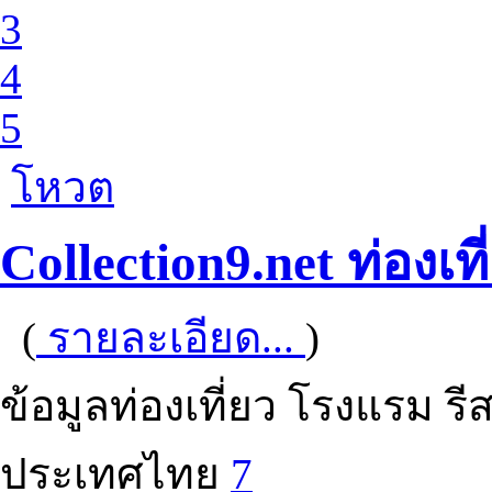
3
4
5
โหวต
Collection9.net ท่องเท
(
รายละเอียด...
)
ข้อมูลท่องเที่ยว โรงแรม รีส
ประเทศไทย
7