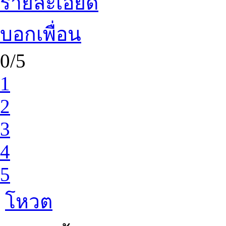
รายละเอียด
บอกเพื่อน
0/5
1
2
3
4
5
โหวต