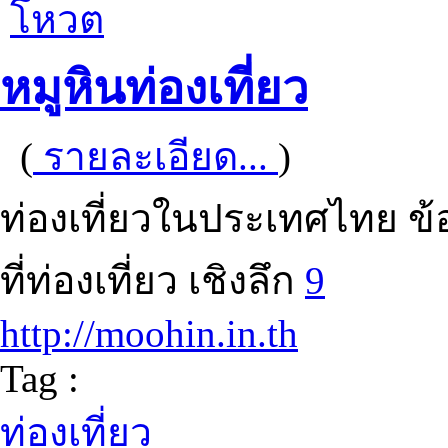
โหวต
หมูหินท่องเที่ยว
(
รายละเอียด...
)
ท่องเที่ยวในประเทศไทย ข
ที่ท่องเที่ยว เชิงลึก
9
http://moohin.in.th
Tag :
ท่องเที่ยว