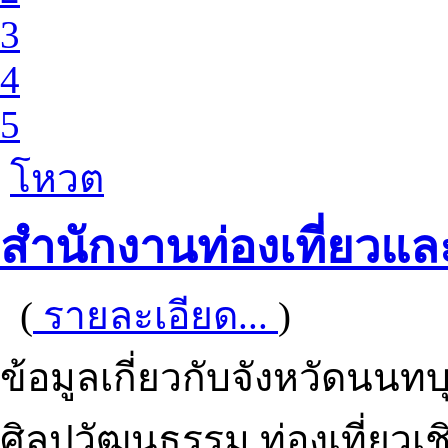
3
4
5
โหวต
สำนักงานท่องเที่ยวและ
(
รายละเอียด...
)
ข้อมูลเกี่ยวกับจังหวัดนนทบุ
ศิลปวัฒนธรรม ท่องเที่ยวเช