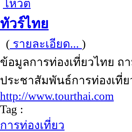
โหวต
ทัวร์ไทย
(
รายละเอียด...
)
ข้อมูลการท่องเที่ยวไทย ถาม
ประชาสัมพันธ์การท่องเที่ยว
http://www.tourthai.com
Tag :
การท่องเที่ยว