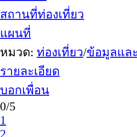
สถานที่ท่องเที่ยว
แผนที่
หมวด:
ท่องเที่ยว
/
ข้อมูลและ
รายละเอียด
บอกเพื่อน
0/5
1
2