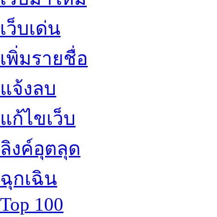
เว็บเด่น
เพิ่มรายชื่อ
แจ้งลบ
แก้ไขเว็บ
ลิงค์อุตลุด
ฉุกเฉิน
Top 100