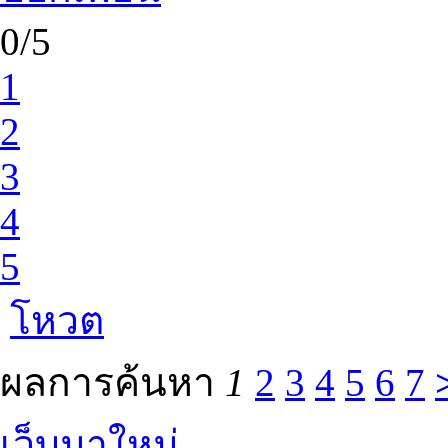
0/5
1
2
3
4
5
โหวต
ผลการค้นหา
1
2
3
4
5
6
7
เว็บมาใหม่