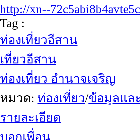
http://xn--72c5abi8b4avte5
Tag :
ท่องเที่ยวอีสาน
เที่ยวอีสาน
ท่องเที่ยว อำนาจเจริญ
หมวด:
ท่องเที่ยว
/
ข้อมูลและ
รายละเอียด
บอกเพื่อน