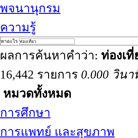
พจนานุกรม
ความรู้
หาอะไร
ผลการค้นหาคำว่า:
ท่องเที
16,442 รายการ
0.000 วินาท
หมวดทั้งหมด
การศึกษา
การแพทย์ และสุขภาพ