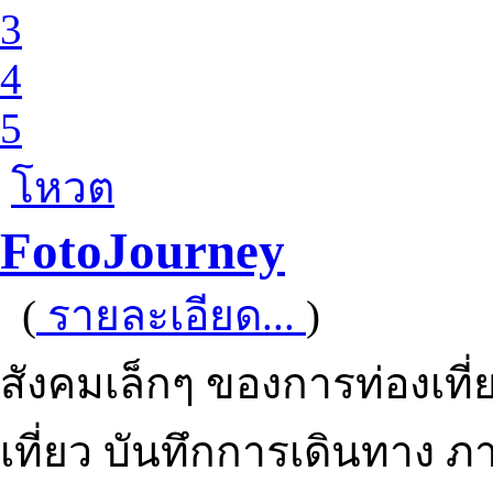
3
4
5
โหวต
FotoJourney
(
รายละเอียด...
)
สังคมเล็กๆ ของการท่องเที
เที่ยว บันทึกการเดินทาง ภาพ