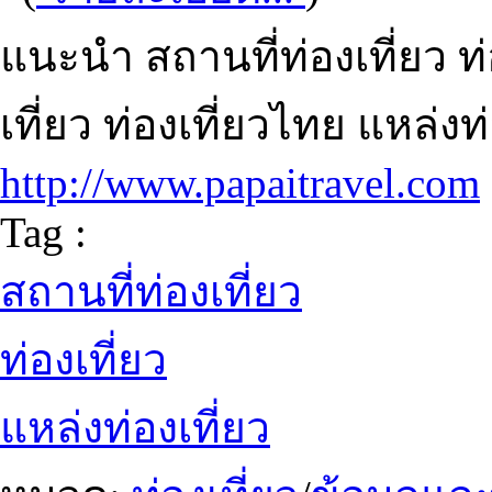
แนะนำ สถานที่ท่องเที่ยว ท่อ
เที่ยว ท่องเที่ยวไทย แหล่ง
http://www.papaitravel.com
Tag :
สถานที่ท่องเที่ยว
ท่องเที่ยว
แหล่งท่องเที่ยว