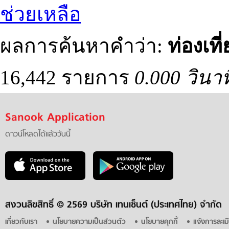
ช่วยเหลือ
ผลการค้นหาคำว่า:
ท่องเที
16,442 รายการ
0.000 วินาท
Sanook Application
ดาวน์โหลดได้แล้ววันนี้
สงวนลิขสิทธิ์ ©
2569 บริษัท เทนเซ็นต์ (ประเทศไทย) จำกัด
เกี่ยวกับเรา
นโยบายความเป็นส่วนตัว
นโยบายคุกกี้
แจ้งการละเม