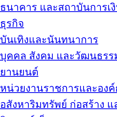
ธนาคาร และสถาบันการเง
ธุรกิจ
บันเทิงและนันทนาการ
บุคคล สังคม และวัฒนธรร
ยานยนต์
หน่วยงานราชการและองค์
อสังหาริมทรัพย์ ก่อสร้าง