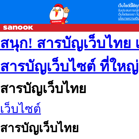
เว็บไซต์นี้ใช้คุก
รับประสบการณ์กา
เว็บไซต์ของเรา โป
นโยบายความเป็น
สนุก! สารบัญเว็บไทย 
สารบัญเว็บไซต์ ที่ใหญ
สารบัญเว็บไทย
เว็บไซต์
สารบัญเว็บไทย