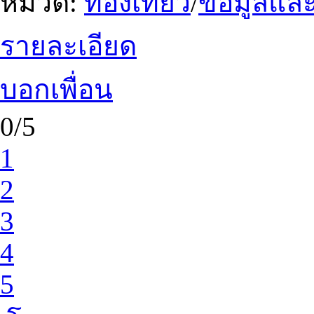
หมวด:
ท่องเที่ยว
/
ข้อมูลและ
รายละเอียด
บอกเพื่อน
0/5
1
2
3
4
5