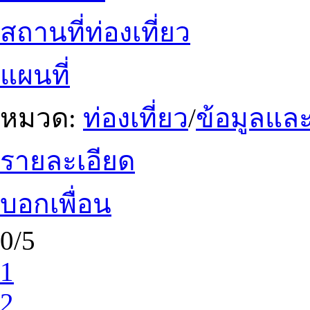
สถานที่ท่องเที่ยว
แผนที่
หมวด:
ท่องเที่ยว
/
ข้อมูลและ
รายละเอียด
บอกเพื่อน
0/5
1
2