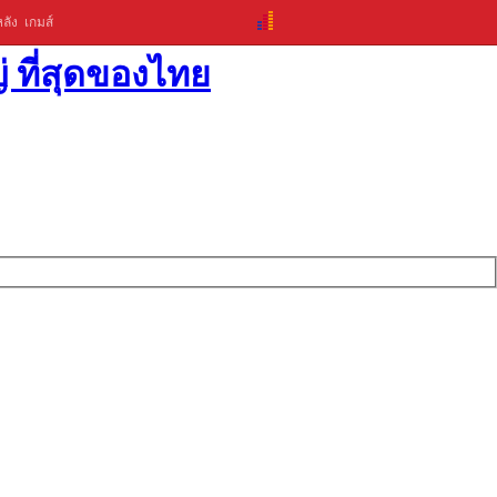
ลัง
เกมส์
่ ที่สุดของไทย