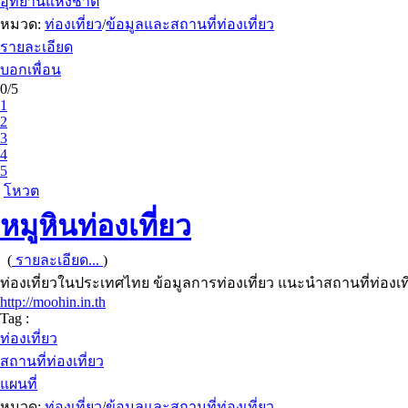
อุทยานแห่งชาติ
หมวด:
ท่องเที่ยว
/
ข้อมูลและสถานที่ท่องเที่ยว
รายละเอียด
บอกเพื่อน
0/5
1
2
3
4
5
โหวต
หมูหินท่องเที่ยว
(
รายละเอียด...
)
ท่องเที่ยวในประเทศไทย ข้อมูลการท่องเที่ยว แนะนำสถานที่ท่องเที
http://moohin.in.th
Tag :
ท่องเที่ยว
สถานที่ท่องเที่ยว
แผนที่
หมวด:
ท่องเที่ยว
/
ข้อมูลและสถานที่ท่องเที่ยว