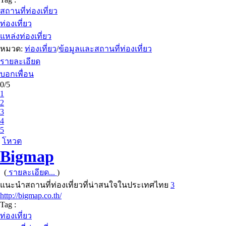
สถานที่ท่องเที่ยว
ท่องเที่ยว
แหล่งท่องเที่ยว
หมวด:
ท่องเที่ยว
/
ข้อมูลและสถานที่ท่องเที่ยว
รายละเอียด
บอกเพื่อน
0/5
1
2
3
4
5
โหวต
Bigmap
(
รายละเอียด...
)
แนะนำสถานที่ท่องเที่ยวที่น่าสนใจในประเทศไทย
3
http://bigmap.co.th/
Tag :
ท่องเที่ยว