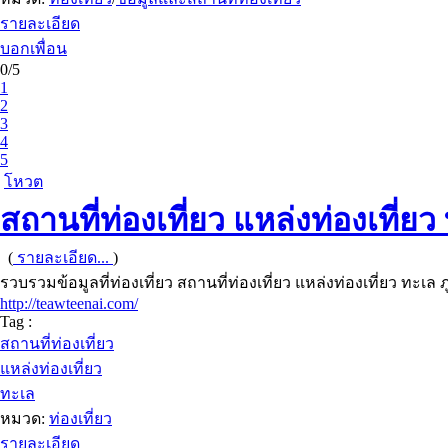
รายละเอียด
บอกเพื่อน
0/5
1
2
3
4
5
โหวต
สถานที่ท่องเที่ยว แหล่งท่องเที่ย
(
รายละเอียด...
)
รวบรวมข้อมูลที่ท่องเที่ยว สถานที่ท่องเที่ยว แหล่งท่องเที่ยว ทะเ
http://teawteenai.com/
Tag :
สถานที่ท่องเที่ยว
แหล่งท่องเที่ยว
ทะเล
หมวด:
ท่องเที่ยว
รายละเอียด