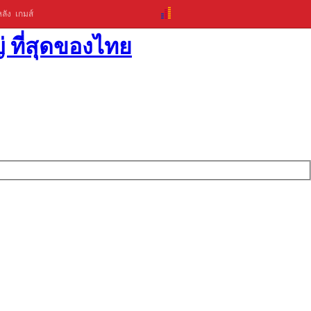
ลัง
เกมส์
่ ที่สุดของไทย