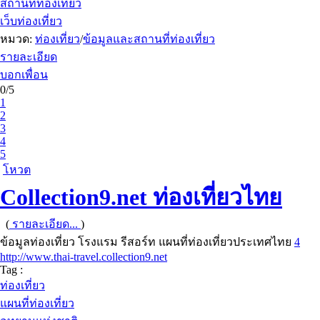
สถานที่ท่องเที่ยว
เว็บท่องเที่ยว
หมวด:
ท่องเที่ยว
/
ข้อมูลและสถานที่ท่องเที่ยว
รายละเอียด
บอกเพื่อน
0/5
1
2
3
4
5
โหวต
Collection9.net ท่องเที่ยวไทย
(
รายละเอียด...
)
ข้อมูลท่องเที่ยว โรงแรม รีสอร์ท แผนที่ท่องเที่ยวประเทศไทย
4
http://www.thai-travel.collection9.net
Tag :
ท่องเที่ยว
แผนที่ท่องเที่ยว