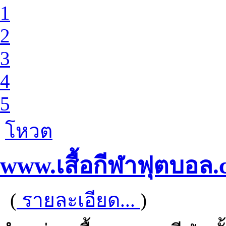
1
2
3
4
5
โหวต
www.เสื้อกีฬาฟุตบอล
(
รายละเอียด...
)