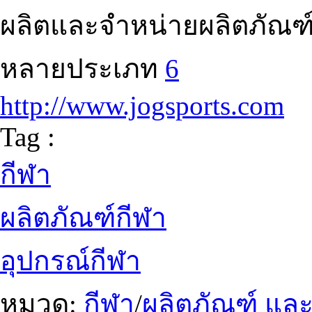
ผลิตและจำหน่ายผลิตภัณฑ์
หลายประเภท
6
http://www.jogsports.com
Tag :
กีฬา
ผลิตภัณฑ์กีฬา
อุปกรณ์กีฬา
หมวด:
กีฬา
/
ผลิตภัณฑ์ และ