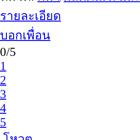
รายละเอียด
บอกเพื่อน
0/5
1
2
3
4
5
โหวต