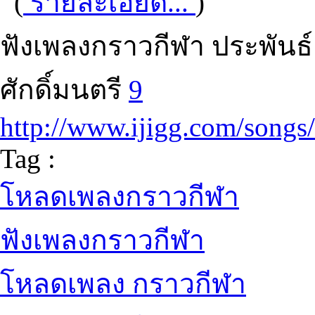
(
รายละเอียด...
)
ฟังเพลงกราวกีฬา ประพันธ์
ศักดิ์มนตรี
9
http://www.ijigg.com/son
Tag :
โหลดเพลงกราวกีฬา
ฟังเพลงกราวกีฬา
โหลดเพลง กราวกีฬา