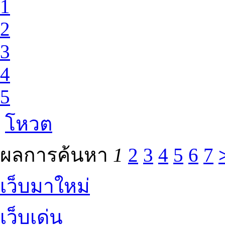
1
2
3
4
5
โหวต
ผลการค้นหา
1
2
3
4
5
6
7
เว็บมาใหม่
เว็บเด่น