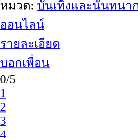
หมวด:
บันเทิงและนันทนา
ออนไลน์
รายละเอียด
บอกเพื่อน
0/5
1
2
3
4