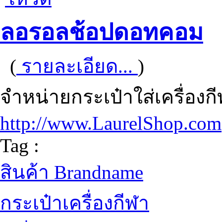
ลอรอลช้อปดอทคอม
(
รายละเอียด...
)
จำหน่ายกระเป๋าใส่เครื่องก
http://www.LaurelShop.com
Tag :
สินค้า Brandname
กระเป๋าเครื่องกีฬา