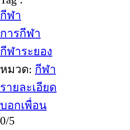
กีฬา
การกีฬา
กีฬาระยอง
หมวด:
กีฬา
รายละเอียด
บอกเพื่อน
0/5