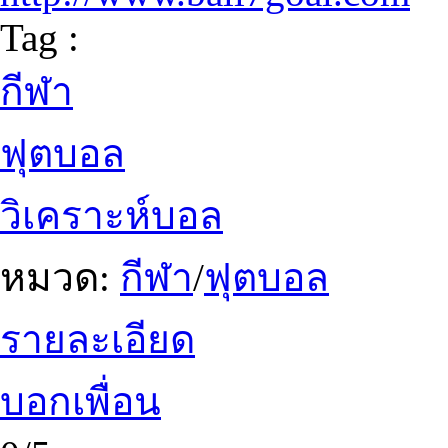
Tag :
กีฬา
ฟุตบอล
วิเคราะห์บอล
หมวด:
กีฬา
/
ฟุตบอล
รายละเอียด
บอกเพื่อน