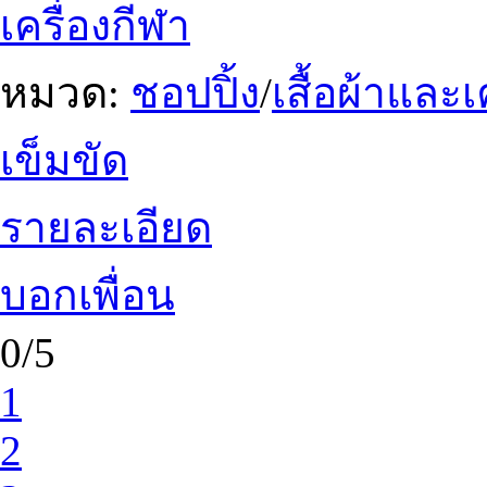
เครื่องกีฬา
หมวด:
ชอปปิ้ง
/
เสื้อผ้าและ
เข็มขัด
รายละเอียด
บอกเพื่อน
0/5
1
2