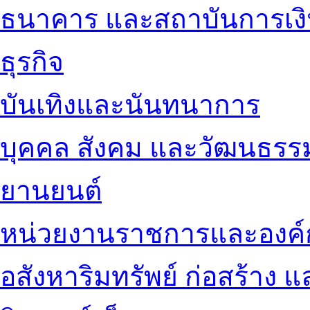
ธนาคาร และสถาบันการเง
ธุรกิจ
บันเทิงและนันทนาการ
บุคคล สังคม และวัฒนธรร
ยานยนต์
หน่วยงานราชการและองค์
อสังหาริมทรัพย์ ก่อสร้าง