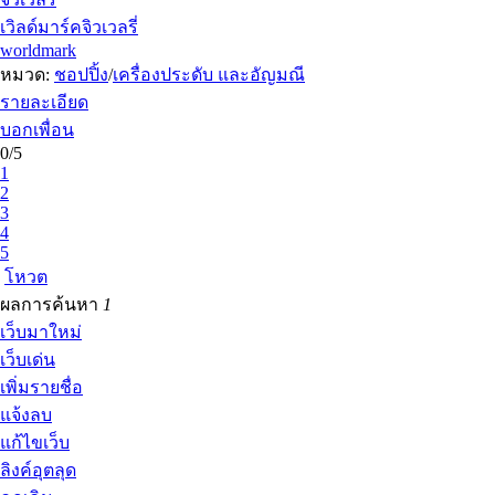
เวิลด์มาร์คจิวเวลรี่
worldmark
หมวด:
ชอปปิ้ง
/
เครื่องประดับ และอัญมณี
รายละเอียด
บอกเพื่อน
0/5
1
2
3
4
5
โหวต
ผลการค้นหา
1
เว็บมาใหม่
เว็บเด่น
เพิ่มรายชื่อ
แจ้งลบ
แก้ไขเว็บ
ลิงค์อุตลุด