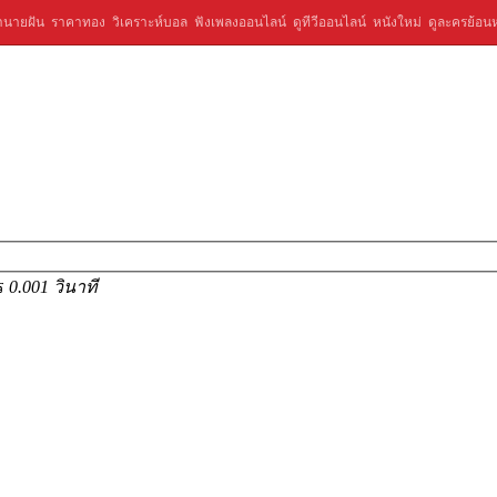
ำนายฝัน
ราคาทอง
วิเคราะห์บอล
ฟังเพลงออนไลน์
ดูทีวีออนไลน์
หนังใหม่
ดูละครย้อนห
าร
0.001 วินาที