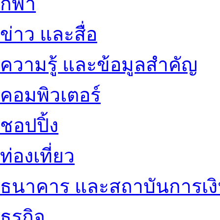
กีฬา
ข่าว และสื่อ
ความรู้ และข้อมูลสำคัญ
คอมพิวเตอร์
ชอปปิ้ง
ท่องเที่ยว
ธนาคาร และสถาบันการเง
ธุรกิจ