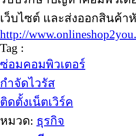
เว็บไซต์ และส่งออกสินค้
http://www.onlineshop2you
Tag :
ซ่อมคอมพิวเตอร์
กำจัดไวรัส
ติดตั้งเน็ตเวิร์ค
หมวด:
ธุรกิจ