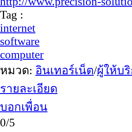
http://www.precision-solut
Tag :
internet
software
computer
หมวด:
อินเทอร์เน็ต
/
ผู้ให้บ
รายละเอียด
บอกเพื่อน
0/5