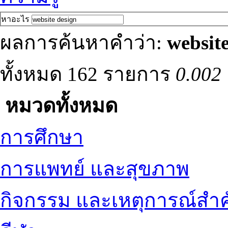
หาอะไร
ผลการค้นหาคำว่า:
website
ทั้งหมด 162 รายการ
0.002 
หมวดทั้งหมด
การศึกษา
การแพทย์ และสุขภาพ
กิจกรรม และเหตุการณ์สำ