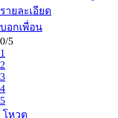
รายละเอียด
บอกเพื่อน
0/5
1
2
3
4
5
โหวต