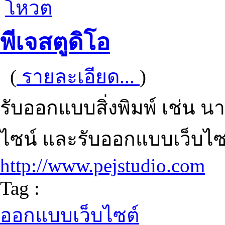
โหวต
พีเจสตูดิโอ
(
รายละเอียด...
)
รับออกแบบสิ่งพิมพ์ เช่น น
ไซน์ และรับออกแบบเว็บไ
http://www.pejstudio.com
Tag :
ออกแบบเว็บไซต์