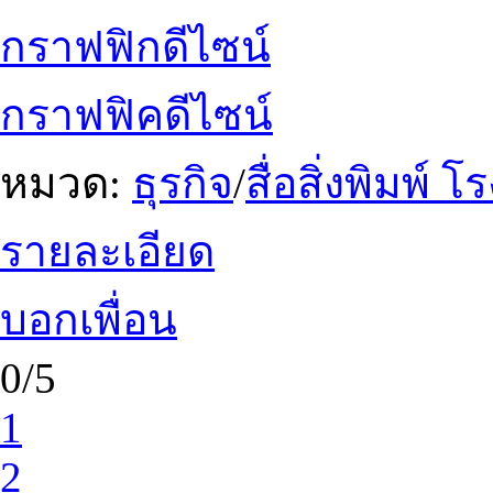
กราฟฟิกดีไซน์
กราฟฟิคดีไซน์
หมวด:
ธุรกิจ
/
สื่อสิ่งพิมพ์ โ
รายละเอียด
บอกเพื่อน
0/5
1
2