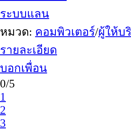
ระบบแลน
หมวด:
คอมพิวเตอร์
/
ผู้ให้
รายละเอียด
บอกเพื่อน
0/5
1
2
3