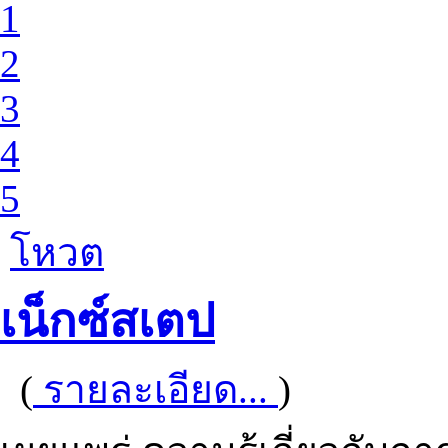
1
2
3
4
5
โหวต
เน็กซ์สเตป
(
รายละเอียด...
)