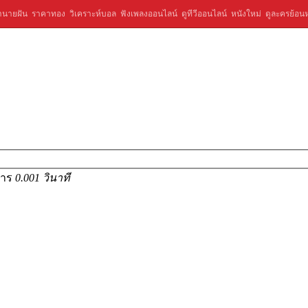
ำนายฝัน
ราคาทอง
วิเคราะห์บอล
ฟังเพลงออนไลน์
ดูทีวีออนไลน์
หนังใหม่
ดูละครย้อนห
การ
0.001 วินาที