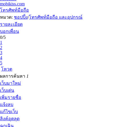
mobikiss.com
โทรศัพท์มือถือ
หมวด:
ชอปปิ้ง
/
โทรศัพท์มือถือ และอุปกรณ์
รายละเอียด
บอกเพื่อน
0/5
1
2
3
4
5
โหวต
ผลการค้นหา
1
เว็บมาใหม่
เว็บเด่น
เพิ่มรายชื่อ
แจ้งลบ
แก้ไขเว็บ
ลิงค์อุตลุด
ฉุกเฉิน