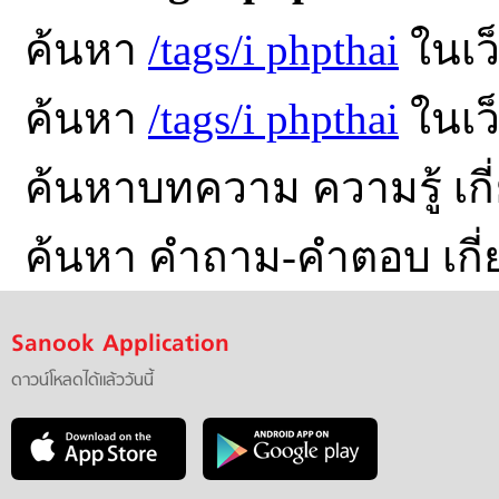
ค้นหา
/tags/i phpthai
ในเว
ค้นหา
/tags/i phpthai
ในเว
ค้นหาบทความ ความรู้ เกี่
ค้นหา คำถาม-คำตอบ เกี่
Sanook Application
ดาวน์โหลดได้แล้ววันนี้