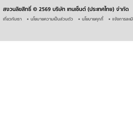
สงวนลิขสิทธิ์ ©
2569 บริษัท เทนเซ็นต์ (ประเทศไทย) จำกัด
เกี่ยวกับเรา
นโยบายความเป็นส่วนตัว
นโยบายคุกกี้
แจ้งการละเม