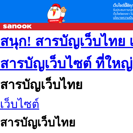
เว็บไซต์นี้ใช้คุก
รับประสบการณ์กา
เว็บไซต์ของเรา โป
นโยบายความเป็น
สนุก! สารบัญเว็บไทย 
สารบัญเว็บไซต์ ที่ใหญ
สารบัญเว็บไทย
เว็บไซต์
สารบัญเว็บไทย