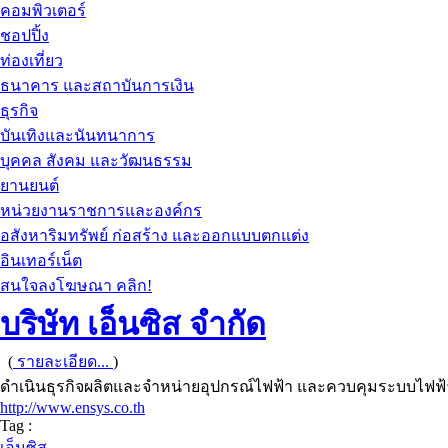
คอมพิวเตอร์
ชอปปิ้ง
ท่องเที่ยว
ธนาคาร และสถาบันการเงิน
ธุรกิจ
บันเทิงและนันทนาการ
บุคคล สังคม และวัฒนธรรม
ยานยนต์
หน่วยงานราชการและองค์กร
อสังหาริมทรัพย์ ก่อสร้าง และออกแบบตกแต่ง
อินเทอร์เน็ต
สนใจลงโฆษณา คลิก!
บริษัท เอ็นซิส จำกัด
(
รายละเอียด...
)
ดำเนินธุรกิจผลิตและจำหน่ายอุปกรณ์ไฟฟ้า และควบคุมระบบไฟฟ
http://www.ensys.co.th
Tag :
เอ็นซิส