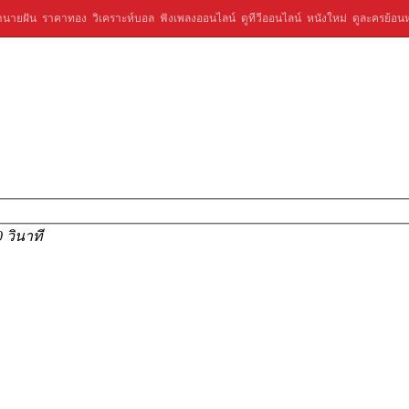
ำนายฝัน
ราคาทอง
วิเคราะห์บอล
ฟังเพลงออนไลน์
ดูทีวีออนไลน์
หนังใหม่
ดูละครย้อนห
0 วินาที