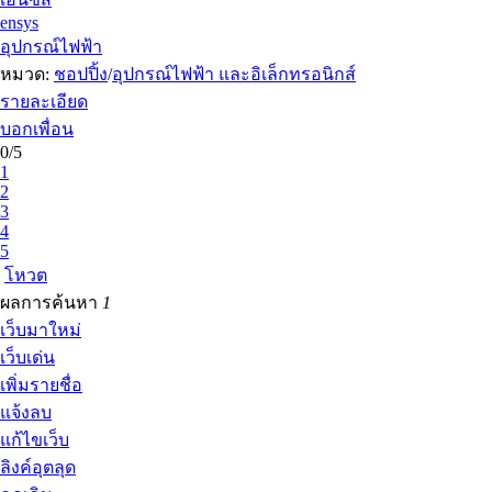
ensys
อุปกรณ์ไฟฟ้า
หมวด:
ชอปปิ้ง
/
อุปกรณ์ไฟฟ้า และอิเล็กทรอนิกส์
รายละเอียด
บอกเพื่อน
0/5
1
2
3
4
5
โหวต
ผลการค้นหา
1
เว็บมาใหม่
เว็บเด่น
เพิ่มรายชื่อ
แจ้งลบ
แก้ไขเว็บ
ลิงค์อุตลุด