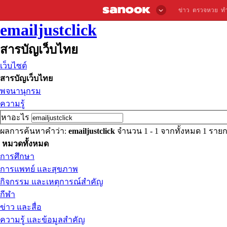
ข่าว
ตรวจหวย
ท
emailjustclick
สารบัญเว็บไทย
เว็บไซต์
สารบัญเว็บไทย
พจนานุกรม
ความรู้
หาอะไร
ผลการค้นหาคำว่า:
emailjustclick
จำนวน 1 - 1 จากทั้งหมด 1 ราย
หมวดทั้งหมด
การศึกษา
การแพทย์ และสุขภาพ
กิจกรรม และเหตุการณ์สำคัญ
กีฬา
ข่าว และสื่อ
ความรู้ และข้อมูลสำคัญ