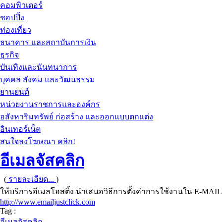
คอมพิวเตอร์
ชอปปิ้ง
ท่องเที่ยว
ธนาคาร และสถาบันการเงิน
ธุรกิจ
บันเทิงและนันทนาการ
บุคคล สังคม และวัฒนธรรม
ยานยนต์
หน่วยงานราชการและองค์กร
อสังหาริมทรัพย์ ก่อสร้าง และออกแบบตกแต่ง
อินเทอร์เน็ต
สนใจลงโฆษณา คลิก!
อีเมลจัสคลิก
(
รายละเอียด...
)
ให้บริการอีเมลโฮสติ้ง นำเสนอวิธีการตั้งค่าการใช้งานใน E-MA
http://www.emailjustclick.com
Tag :
อีเมลจัสคลิก