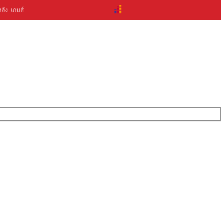
ลัง
เกมส์