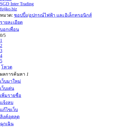
SGD Inter Trading
fujiko.biz
หมวด:
ชอปปิ้ง
/
อุปกรณ์ไฟฟ้า และอิเล็กทรอนิกส์
รายละเอียด
บอกเพื่อน
0/5
1
2
3
4
5
โหวต
ผลการค้นหา
1
เว็บมาใหม่
เว็บเด่น
เพิ่มรายชื่อ
แจ้งลบ
แก้ไขเว็บ
ลิงค์อุตลุด
ฉุกเฉิน