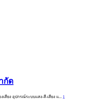
จำกัด
องเสียง อุปกรณ์ระบบแสง-สี-เสียง แ...
1