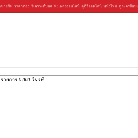
ำนายฝัน
ราคาทอง
วิเคราะห์บอล
ฟังเพลงออนไลน์
ดูทีวีออนไลน์
หนังใหม่
ดูละครย้อนห
1 รายการ
0.000 วินาที