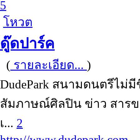
5
โหวต
ดู๊ดปาร์ค
(
รายละเอียด...
)
DudePark สนามดนตรีไม่มีข
สัมภาษณ์ศิลปิน ข่าว สาร
เ...
2
http://www.dudepark.com