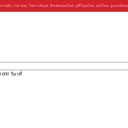
ำนายฝัน
ราคาทอง
วิเคราะห์บอล
ฟังเพลงออนไลน์
ดูทีวีออนไลน์
หนังใหม่
ดูละครย้อนห
0.000 วินาที