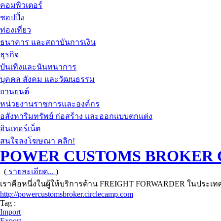
คอมพิวเตอร์
ชอปปิ้ง
ท่องเที่ยว
ธนาคาร และสถาบันการเงิน
ธุรกิจ
บันเทิงและนันทนาการ
บุคคล สังคม และวัฒนธรรม
ยานยนต์
หน่วยงานราชการและองค์กร
อสังหาริมทรัพย์ ก่อสร้าง และออกแบบตกแต่ง
อินเทอร์เน็ต
สนใจลงโฆษณา คลิก!
POWER CUSTOMS BROKER C
(
รายละเอียด...
)
เราคือหนึ่งในผู้ให้บริการด้าน FREIGHT FORWARDER ในประเทศไ
http://powercustomsbroker.circlecamp.com
Tag :
Import
Export