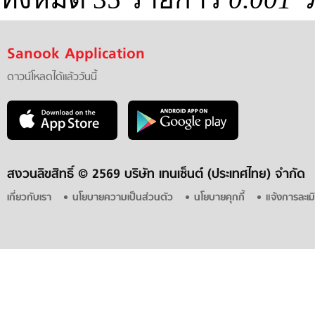
Sanook Application
ดาวน์โหลดได้แล้ววันนี้
สงวนลิขสิทธิ์ ©
2569 บริษัท เทนเซ็นต์ (ประเทศไทย) จำกัด
เกี่ยวกับเรา
นโยบายความเป็นส่วนตัว
นโยบายคุกกี้
แจ้งการละเม