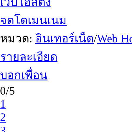
เว็บโฮสติ้ง
จดโดเมนเนม
หมวด:
อินเทอร์เน็ต
/
Web Ho
รายละเอียด
บอกเพื่อน
0/5
1
2
3