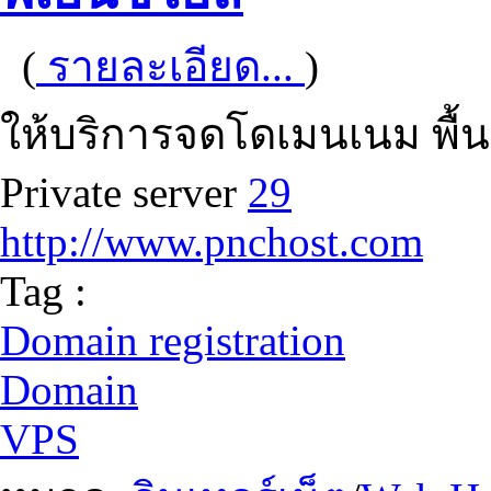
(
รายละเอียด...
)
ให้บริการจดโดเมนเนม พื้นที
Private server
29
http://www.pnchost.com
Tag :
Domain registration
Domain
VPS