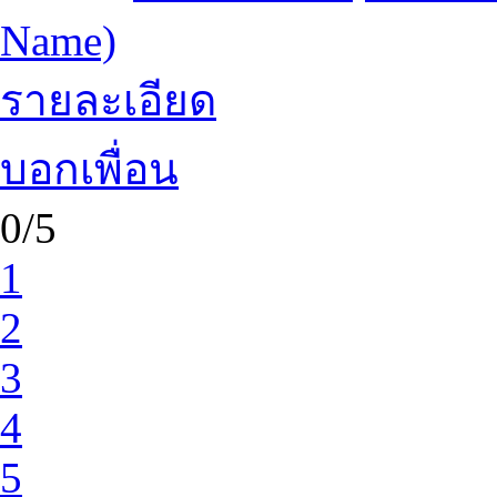
Name)
รายละเอียด
บอกเพื่อน
0/5
1
2
3
4
5