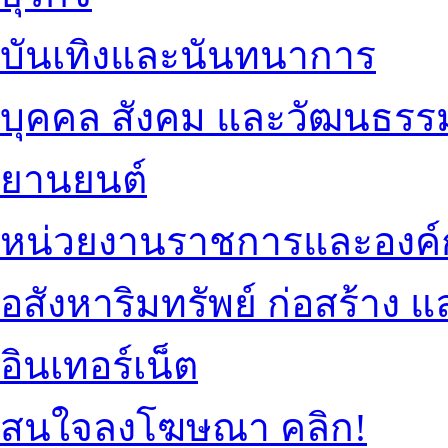
บันเทิงและนันทนาการ
บุคคล สังคม และวัฒนธรร
ยานยนต์
หน่วยงานราชการและองค์
อสังหาริมทรัพย์ ก่อสร้าง
อินเทอร์เน็ต
สนใจลงโฆษณา คลิก!