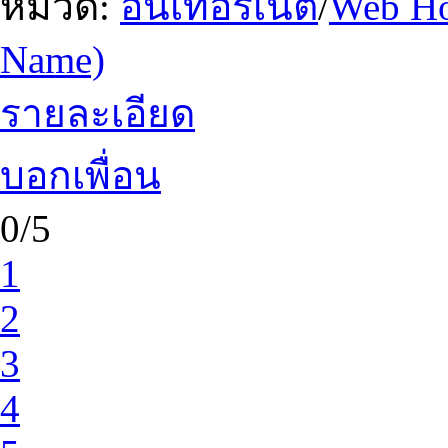
หมวด:
อินเทอร์เน็ต
/
Web Ho
Name)
รายละเอียด
บอกเพื่อน
0/5
1
2
3
4