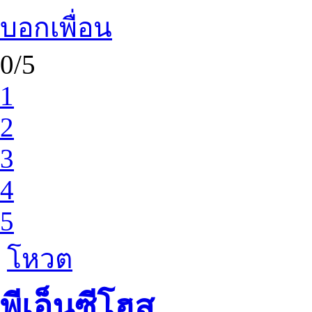
บอกเพื่อน
0/5
1
2
3
4
5
โหวต
พีเอ็นซีโฮส