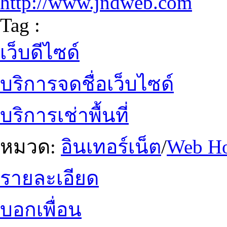
http://www.jndweb.com
Tag :
เว็บดีไซด์
บริการจดชื่อเว็บไซด์
บริการเช่าพื้นที่
หมวด:
อินเทอร์เน็ต
/
Web Ho
รายละเอียด
บอกเพื่อน