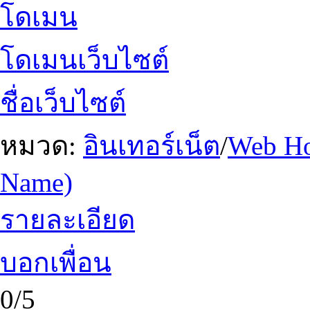
โดเมน
โดเมนเว็บไซต์
ชื่อเว็บไซต์
หมวด:
อินเทอร์เน็ต
/
Web Ho
Name)
รายละเอียด
บอกเพื่อน
0/5