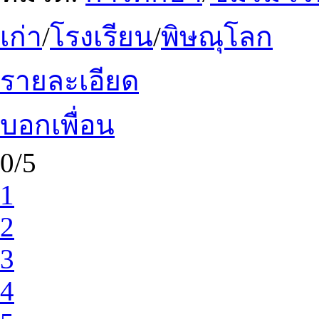
เก่า
/
โรงเรียน
/
พิษณุโลก
รายละเอียด
บอกเพื่อน
0/5
1
2
3
4