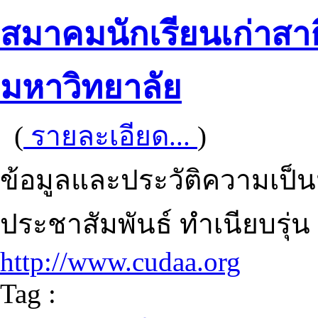
สมาคมนักเรียนเก่าสา
มหาวิทยาลัย
(
รายละเอียด...
)
ข้อมูลและประวัติความเป
ประชาสัมพันธ์ ทำเนียบรุ่
http://www.cudaa.org
Tag :