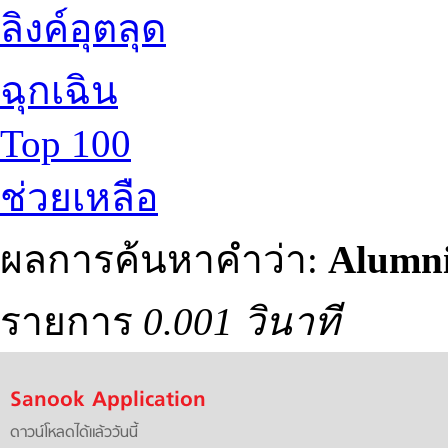
ลิงค์อุตลุด
ฉุกเฉิน
Top 100
ช่วยเหลือ
ผลการค้นหาคำว่า:
Alumn
รายการ
0.001 วินาที
Sanook Application
ดาวน์โหลดได้แล้ววันนี้