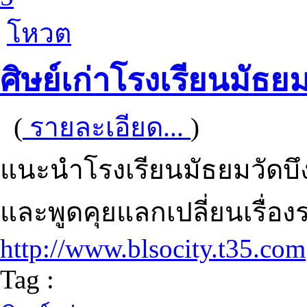
โหวต
ศิษย์เก่าโรงเรียนมัธ
(
รายละเอียด...
)
แนะนำโรงเรียนมัธยมวัดบึ
และพูดคุยแลกเปลี่ยนเรื่อง
http://www.blsocity.t35.com
Tag :