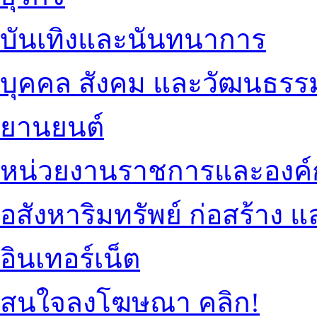
บันเทิงและนันทนาการ
บุคคล สังคม และวัฒนธรร
ยานยนต์
หน่วยงานราชการและองค์
อสังหาริมทรัพย์ ก่อสร้าง
อินเทอร์เน็ต
สนใจลงโฆษณา คลิก!