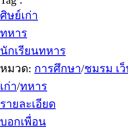
ศิษย์เก่า
ทหาร
นักเรียนทหาร
หมวด:
การศึกษา
/
ชมรม เว็บ
เก่า
/
ทหาร
รายละเอียด
บอกเพื่อน