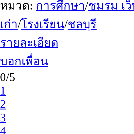
หมวด:
การศึกษา
/
ชมรม เว็บ
เก่า
/
โรงเรียน
/
ชลบุรี
รายละเอียด
บอกเพื่อน
0/5
1
2
3
4