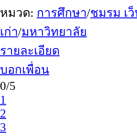
หมวด:
การศึกษา
/
ชมรม เว็บ
เก่า
/
มหาวิทยาลัย
รายละเอียด
บอกเพื่อน
0/5
1
2
3