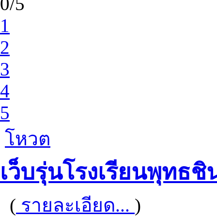
0/5
1
2
3
4
5
โหวต
เว็บรุ่นโรงเรียนพุทธช
(
รายละเอียด...
)