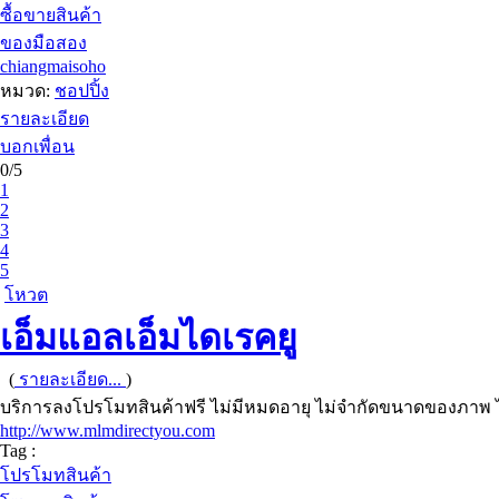
ซื้อขายสินค้า
ของมือสอง
chiangmaisoho
หมวด:
ชอปปิ้ง
รายละเอียด
บอกเพื่อน
0/5
1
2
3
4
5
โหวต
เอ็มแอลเอ็มไดเรคยู
(
รายละเอียด...
)
บริการลงโปรโมทสินค้าฟรี ไม่มีหมดอายุ ไม่จำกัดขนาดของภาพ
http://www.mlmdirectyou.com
Tag :
โปรโมทสินค้า