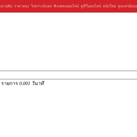
ำนายฝัน
ราคาทอง
วิเคราะห์บอล
ฟังเพลงออนไลน์
ดูทีวีออนไลน์
หนังใหม่
ดูละครย้อนห
19 รายการ
0.001 วินาที