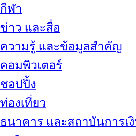
กีฬา
ข่าว และสื่อ
ความรู้ และข้อมูลสำคัญ
คอมพิวเตอร์
ชอปปิ้ง
ท่องเที่ยว
ธนาคาร และสถาบันการเง