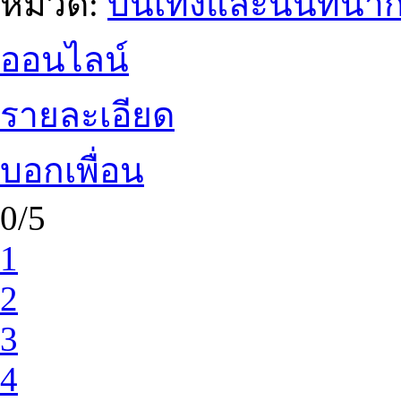
หมวด:
บันเทิงและนันทนา
ออนไลน์
รายละเอียด
บอกเพื่อน
0/5
1
2
3
4