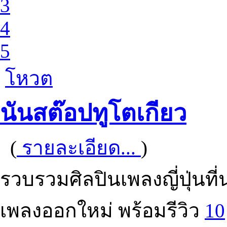
3
4
5
โหวต
นันสต๊อปทูโตเกียว
(
รายละเอียด...
)
รวบรวมศิลปินเพลงญี่ปุ่นที
เพลงออกใหม่ พร้อมรีวิว
10