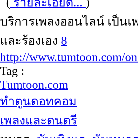
(
รายละเอียด...
)
บริการเพลงออนไลน์ เป็นเพลง
และร้องเอง
8
http://www.tumtoon.com/on
Tag :
Tumtoon.com
ทำตูนดอทคอม
เพลงและดนตรี