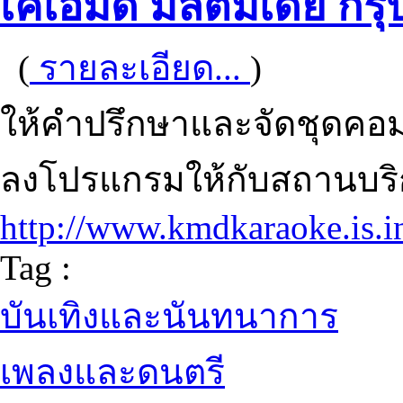
เคเอ็มดี มัลติมีเดีย กรุ๊
(
รายละเอียด...
)
ให้คำปรึกษาและจัดชุดคอมพ
ลงโปรแกรมให้กับสถานบร
http://www.kmdkaraoke.is.i
Tag :
บันเทิงและนันทนาการ
เพลงและดนตรี