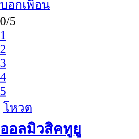
บอกเพื่อน
0/5
1
2
3
4
5
โหวต
ออลมิวสิคทูยู