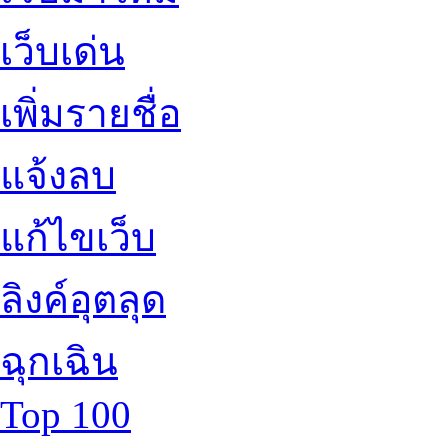
เว็บเด่น
เพิ่มรายชื่อ
แจ้งลบ
แก้ไขเว็บ
ลิงค์อุตลุด
ฉุกเฉิน
Top 100