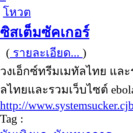
โหวต
ซิสเต็มซัคเกอร์
(
รายละเอียด...
)
วงเอ็กซ์ทรีมเมทัลไทย แล
ลไทยและรวมเว็บไซต์ ebola
http://www.systemsucker.cjb
Tag :