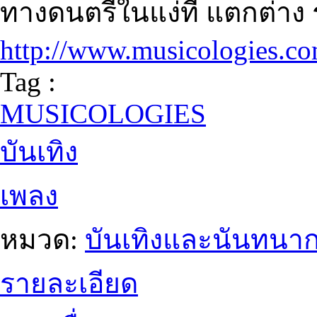
ทางดนตรีในแง่ที่ แตกต่าง 
http://www.musicologies.c
Tag :
MUSICOLOGIES
บันเทิง
เพลง
หมวด:
บันเทิงและนันทนา
รายละเอียด