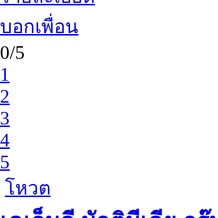
บอกเพื่อน
0/5
1
2
3
4
5
โหวต