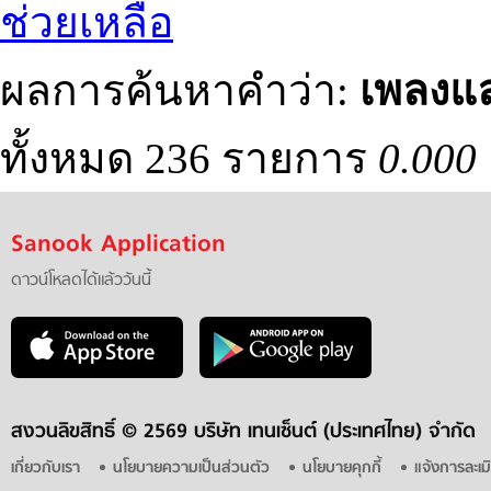
ช่วยเหลือ
ผลการค้นหาคำว่า:
เพลงแ
ทั้งหมด 236 รายการ
0.000 
Sanook Application
ดาวน์โหลดได้แล้ววันนี้
สงวนลิขสิทธิ์ ©
2569 บริษัท เทนเซ็นต์ (ประเทศไทย) จำกัด
เกี่ยวกับเรา
นโยบายความเป็นส่วนตัว
นโยบายคุกกี้
แจ้งการละเม