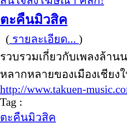
สนใจลงโฆษณา คลิก!
ตะคืนมิวสิค
(
รายละเอียด...
)
รวบรวมเกี่ยวกับเพลงล้านนา
หลากหลายของเมืองเชียงใ
http://www.takuen-music.c
Tag :
ตะคืนมิวสิค