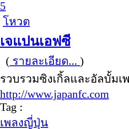
5
โหวต
เจแปนเอฟซี
(
รายละเอียด...
)
รวบรวมซิงเกิ้ลและอัลบั้มเพล
http://www.japanfc.com
Tag :
เพลงญี่ปุ่น