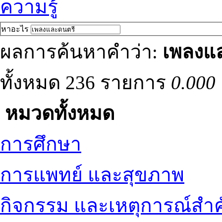
ความรู้
หาอะไร
ผลการค้นหาคำว่า:
เพลงแ
ทั้งหมด 236 รายการ
0.000 
หมวดทั้งหมด
การศึกษา
การแพทย์ และสุขภาพ
กิจกรรม และเหตุการณ์สำ