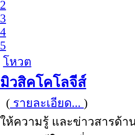
2
3
4
5
โหวต
มิวสิคโคโลจีส์
(
รายละเอียด...
)
ให้ความรู้ และข่าวสารด้