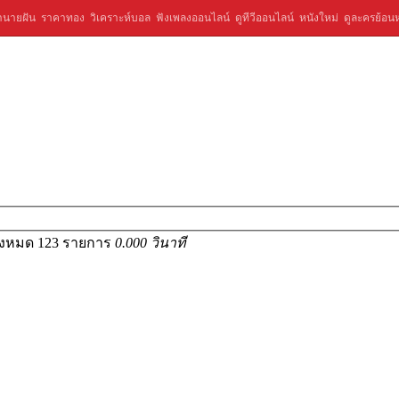
ำนายฝัน
ราคาทอง
วิเคราะห์บอล
ฟังเพลงออนไลน์
ดูทีวีออนไลน์
หนังใหม่
ดูละครย้อนห
ั้งหมด 123 รายการ
0.000 วินาที