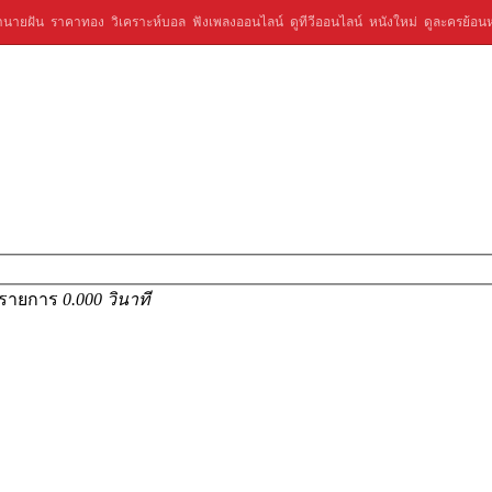
ำนายฝัน
ราคาทอง
วิเคราะห์บอล
ฟังเพลงออนไลน์
ดูทีวีออนไลน์
หนังใหม่
ดูละครย้อนห
1 รายการ
0.000 วินาที