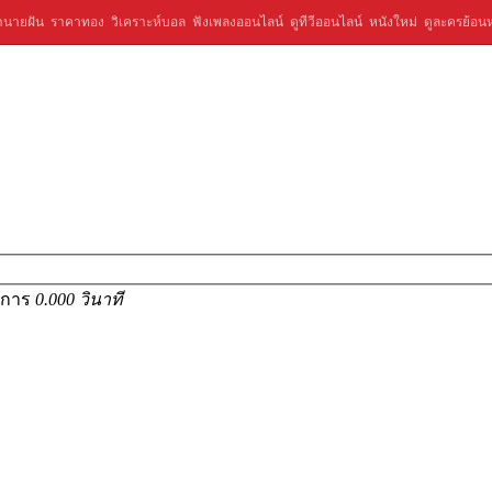
ำนายฝัน
ราคาทอง
วิเคราะห์บอล
ฟังเพลงออนไลน์
ดูทีวีออนไลน์
หนังใหม่
ดูละครย้อนห
ายการ
0.000 วินาที