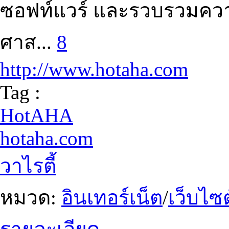
ซอฟท์แวร์ และรวบรวมความร
ศาส...
8
http://www.hotaha.com
Tag :
HotAHA
hotaha.com
วาไรตี้
หมวด:
อินเทอร์เน็ต
/
เว็บไซต