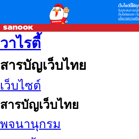
เว็บไซต์นี้ใช้คุก
รับประสบการณ์กา
เว็บไซต์ของเรา โป
นโยบายความเป็น
วาไรตี้
สารบัญเว็บไทย
เว็บไซต์
สารบัญเว็บไทย
พจนานุกรม