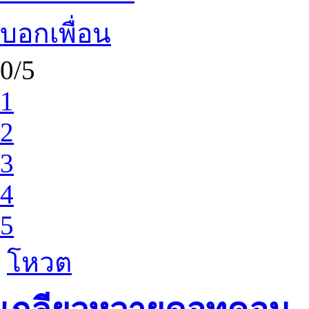
บอกเพื่อน
0/5
1
2
3
4
5
โหวต