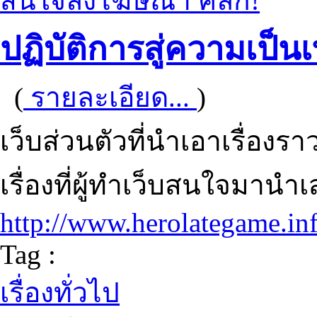
สนใจลงโฆษณา คลิก!
ปฏิบัติการสู่ความเป็น
(
รายละเอียด...
)
เว็บส่วนตัวที่นำเอาเรื่องร
เรื่องที่ผู้ทำเว็บสนใจมาน
http://www.herolategame.in
Tag :
เรื่องทั่วไป