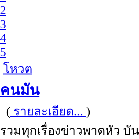
2
3
4
5
โหวต
คนมัน
(
รายละเอียด...
)
รวมทุกเรื่องข่าวพาดหัว บันเ