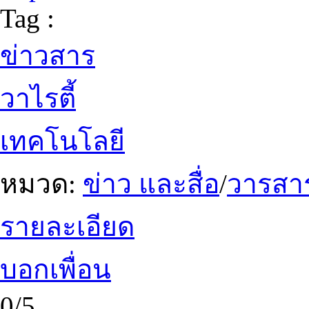
Tag :
ข่าวสาร
วาไรตี้
เทคโนโลยี
หมวด:
ข่าว และสื่อ
/
วารสา
รายละเอียด
บอกเพื่อน
0/5