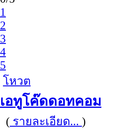
1
2
3
4
5
โหวต
เอทูโค๊ดดอทคอม
(
รายละเอียด...
)