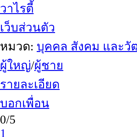
วาไรตี้
เว็บส่วนตัว
หมวด:
บุคคล สังคม และว
ผู้ใหญ่
/
ผู้ชาย
รายละเอียด
บอกเพื่อน
0/5
1