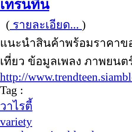
เทรนทีน
(
รายละเอียด...
)
แนะนำสินค้าพร้อมราคาของ
เที่ยว ข้อมูลเพลง ภาพยนตร์ 
http://www.trendteen.siamb
Tag :
วาไรตี้
variety