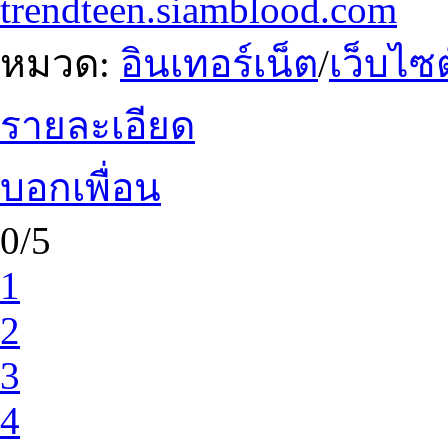
trendteen.siamblood.com
หมวด:
อินเทอร์เน็ต
/
เว็บไซต
รายละเอียด
บอกเพื่อน
0/5
1
2
3
4