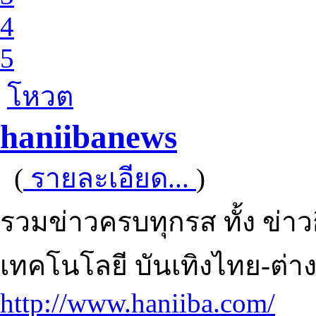
4
5
โหวต
haniibanews
(
รายละเอียด...
)
รวมข่าวครบทุกรส ทั้ง ข่าว
เทคโนโลยี บันเทิงไทย-ต่า
http://www.haniiba.com/