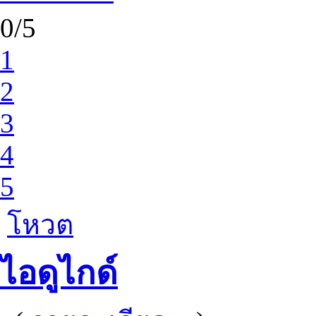
0/5
1
2
3
4
5
โหวต
ไอดูไกด์