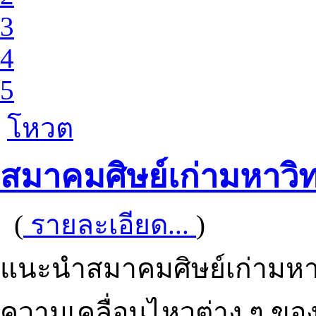
3
4
5
โหวต
สมาคมศิษย์เก่ามหาวิท
(
รายละเอียด...
)
แนะนำสมาคมศิษย์เก่ามหาว
ความเคลื่อนไหวต่าง ๆ ขอ