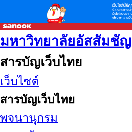
เว็บไซต์นี้ใช้คุก
รับประสบการณ์กา
เว็บไซต์ของเรา โป
นโยบายความเป็น
มหาวิทยาลัยอัสสัมชัญ
สารบัญเว็บไทย
เว็บไซต์
สารบัญเว็บไทย
พจนานุกรม