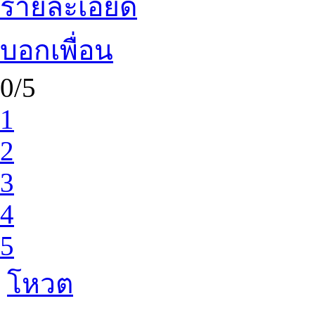
รายละเอียด
บอกเพื่อน
0/5
1
2
3
4
5
โหวต