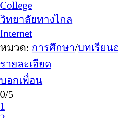
College
วิทยาลัยทางไกล
Internet
หมวด:
การศึกษา
/
บทเรียนอ
รายละเอียด
บอกเพื่อน
0/5
1
2