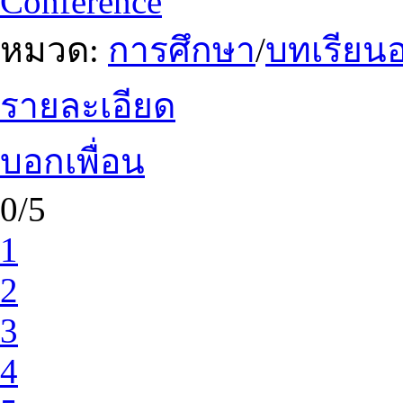
Conference
หมวด:
การศึกษา
/
บทเรียนอ
รายละเอียด
บอกเพื่อน
0/5
1
2
3
4