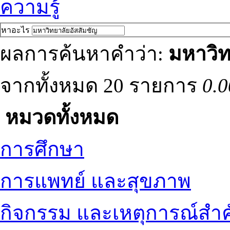
ความรู้
หาอะไร
ผลการค้นหาคำว่า:
มหาวิท
จากทั้งหมด 20 รายการ
0.0
หมวดทั้งหมด
การศึกษา
การแพทย์ และสุขภาพ
กิจกรรม และเหตุการณ์สำ