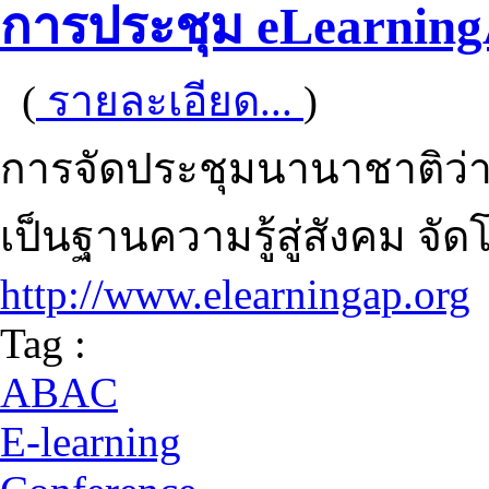
การประชุม eLearning
(
รายละเอียด...
)
การจัดประชุมนานาชาติว่าด้
เป็นฐานความรู้สู่สังคม จั
http://www.elearningap.org
Tag :
ABAC
E-learning