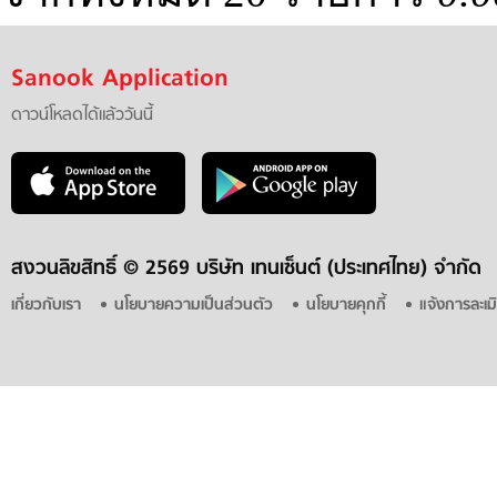
Sanook Application
ดาวน์โหลดได้แล้ววันนี้
สงวนลิขสิทธิ์ ©
2569 บริษัท เทนเซ็นต์ (ประเทศไทย) จำกัด
เกี่ยวกับเรา
นโยบายความเป็นส่วนตัว
นโยบายคุกกี้
แจ้งการละเม