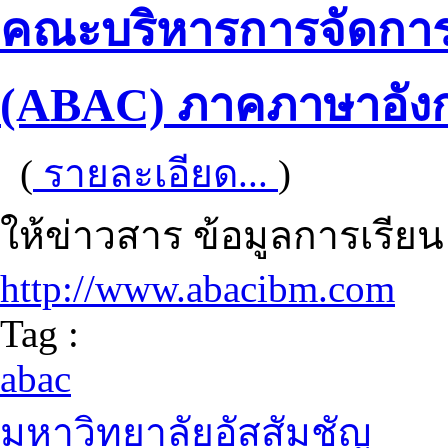
คณะบริหารการจัดการ 
(ABAC) ภาคภาษาอัง
(
รายละเอียด...
)
ให้ข่าวสาร ข้อมูลการเรี
http://www.abacibm.com
Tag :
abac
มหาวิทยาลัยอัสสัมชัญ