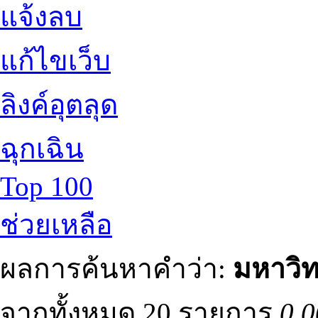
แจ้งลบ
แก้ไขเว็บ
ลิงค์อุตลุด
ฉุกเฉิน
Top 100
ช่วยเหลือ
ผลการค้นหาคำว่า:
มหาวิท
จากทั้งหมด 20 รายการ
0.0