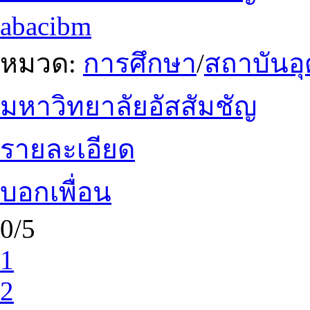
abacibm
หมวด:
การศึกษา
/
สถาบันอ
มหาวิทยาลัยอัสสัมชัญ
รายละเอียด
บอกเพื่อน
0/5
1
2