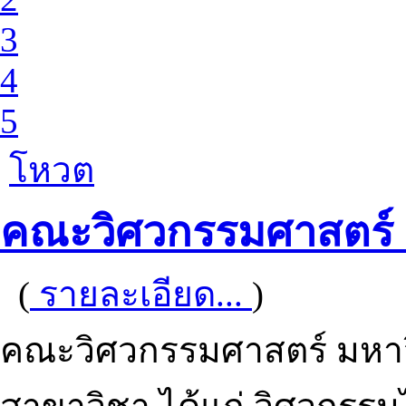
3
4
5
โหวต
คณะวิศวกรรมศาสตร์ ม
(
รายละเอียด...
)
คณะวิศวกรรมศาสตร์ มหาวิ