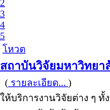
2
3
4
5
โหวต
สถาบันวิจัยมหาวิทยาล
(
รายละเอียด...
)
ให้บริการงานวิจัยต่าง ๆ ท