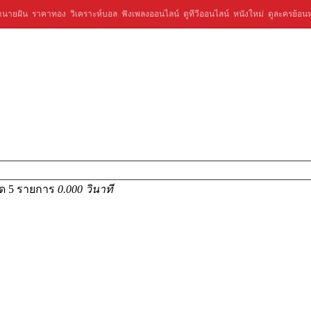
ำนายฝัน
ราคาทอง
วิเคราะห์บอล
ฟังเพลงออนไลน์
ดูทีวีออนไลน์
หนังใหม่
ดูละครย้อนห
มด 5 รายการ
0.000 วินาที