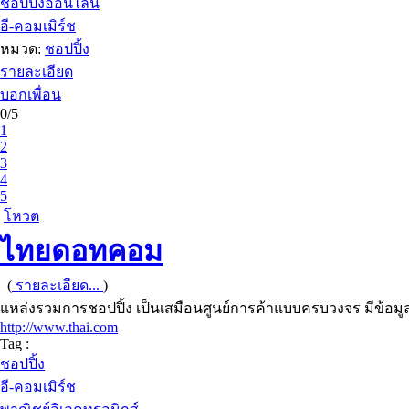
ช็อปปิ้งออนไลน์
อี-คอมเมิร์ช
หมวด:
ชอปปิ้ง
รายละเอียด
บอกเพื่อน
0/5
1
2
3
4
5
โหวต
ไทยดอทคอม
(
รายละเอียด...
)
แหล่งรวมการชอปปิ้ง เป็นเสมือนศูนย์การค้าแบบครบวงจร มีข้อมูลเ
http://www.thai.com
Tag :
ชอปปิ้ง
อี-คอมเมิร์ช