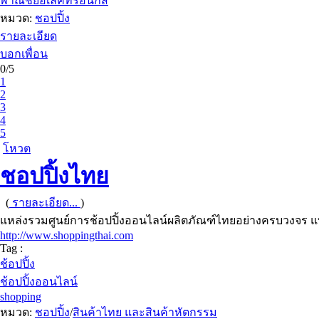
พาณิชย์อิเลคทรอนิกส์
หมวด:
ชอปปิ้ง
รายละเอียด
บอกเพื่อน
0/5
1
2
3
4
5
โหวต
ชอปปิ้งไทย
(
รายละเอียด...
)
แหล่งรวมศูนย์การช้อปปิ้งออนไลน์ผลิตภัณฑ์ไทยอย่างครบวงจร แ
http://www.shoppingthai.com
Tag :
ช้อปปิ้ง
ช้อปปิ้งออนไลน์
shopping
หมวด:
ชอปปิ้ง
/
สินค้าไทย และสินค้าหัตกรรม