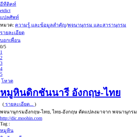
อีทีดิคท์
etdict
แปลศัพท์
หมวด:
ความรู้ และข้อมูลสำคัญ
/
พจนานุกรม และสารานุกรม
รายละเอียด
บอกเพื่อน
0/5
1
2
3
4
5
โหวต
หมูหินดิกชันนารี อังกฤษ-ไทย
(
รายละเอียด...
)
พจนานุกรมอังกฤษ-ไทย, ไทย-อังกฤษ ดัดแปลงมาจาก พจนานุกรม
http://dic.moohin.com
Tag :
หมูหิน