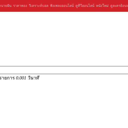
ำนายฝัน
ราคาทอง
วิเคราะห์บอล
ฟังเพลงออนไลน์
ดูทีวีออนไลน์
หนังใหม่
ดูละครย้อนห
2 รายการ
0.001 วินาที