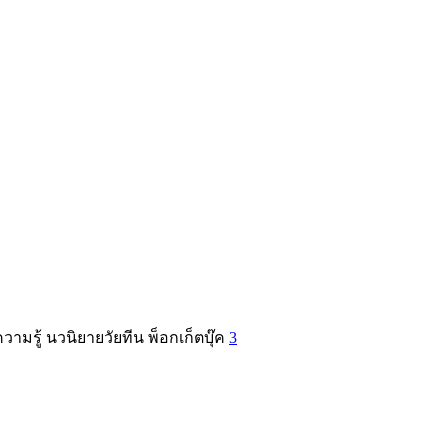
วามรู้ นวนิยายวัยทีน พ็อกเก็ตบุ๊ค
3