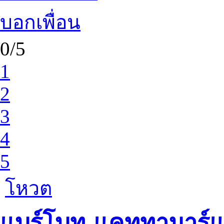
บอกเพื่อน
0/5
1
2
3
4
5
โหวต
แบร์โบท-แคททามาร์แ