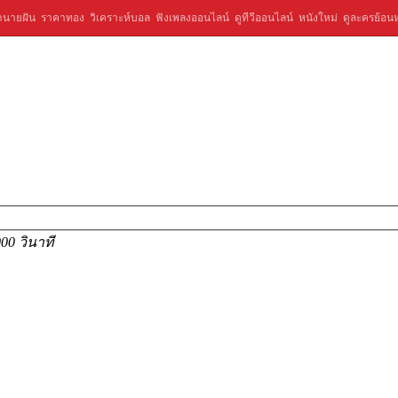
ำนายฝัน
ราคาทอง
วิเคราะห์บอล
ฟังเพลงออนไลน์
ดูทีวีออนไลน์
หนังใหม่
ดูละครย้อนห
000 วินาที