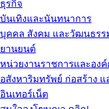
ธุรกิจ
บันเทิงและนันทนาการ
บุคคล สังคม และวัฒนธรร
ยานยนต์
หน่วยงานราชการและองค์
อสังหาริมทรัพย์ ก่อสร้าง
อินเทอร์เน็ต