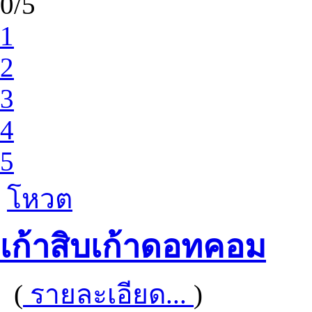
0/5
1
2
3
4
5
โหวต
เก้าสิบเก้าดอทคอม
(
รายละเอียด...
)