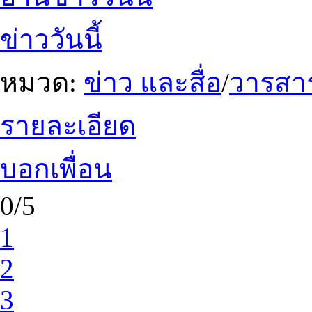
ข่าววันนี้
หมวด:
ข่าว และสื่อ
/
วารสา
รายละเอียด
บอกเพื่อน
0/5
1
2
3