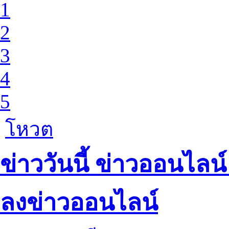
1
2
3
4
5
โหวต
ข่าววันนี้ ข่าวออนไลน
ลงข่าวออนไลน์