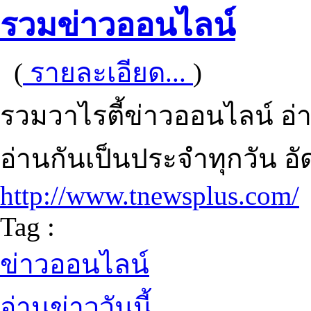
รวมข่าวออนไลน์
(
รายละเอียด...
)
รวมวาไรตี้ข่าวออนไลน์ อ่า
อ่านกันเป็นประจำทุกวัน อ
http://www.tnewsplus.com/
Tag :
ข่าวออนไลน์
อ่านข่าววันนี้