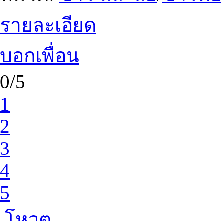
รายละเอียด
บอกเพื่อน
0/5
1
2
3
4
5
โหวต