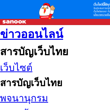
เว็บไซต์นี้ใช้คุก
รับประสบการณ์กา
เว็บไซต์ของเรา โป
นโยบายความเป็น
ข่าวออนไลน์
สารบัญเว็บไทย
เว็บไซต์
สารบัญเว็บไทย
พจนานุกรม