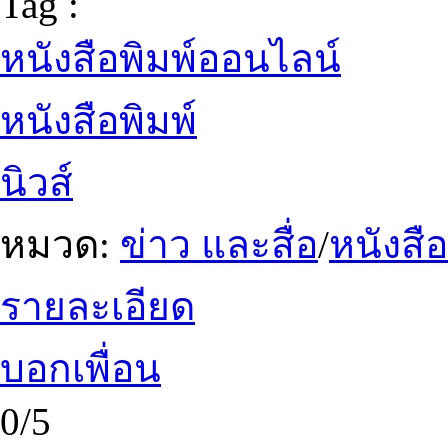
Tag :
หนังสือพิมพ์ออนไลน์
หนังสือพิมพ์
นิวส์
หมวด:
ข่าว และสื่อ
/
หนังสือ
รายละเอียด
บอกเพื่อน
0/5