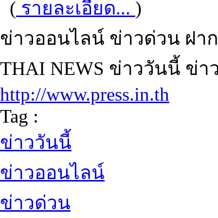
(
รายละเอียด...
)
ข่าวออนไลน์ ข่าวด่วน ฝาก
THAI NEWS ข่าววันนี้ ข่าว
http://www.press.in.th
Tag :
ข่าววันนี้
ข่าวออนไลน์
ข่าวด่วน