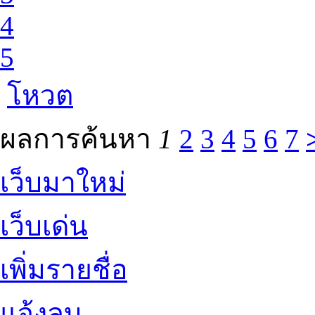
4
5
โหวต
ผลการค้นหา
1
2
3
4
5
6
7
เว็บมาใหม่
เว็บเด่น
เพิ่มรายชื่อ
แจ้งลบ