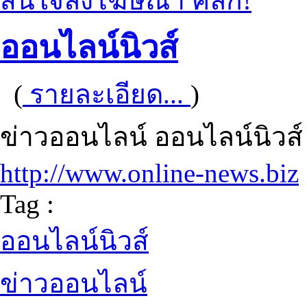
สนใจลงโฆษณา คลิก!
ออนไลน์นิวส์
(
รายละเอียด...
)
ข่าวออนไลน์ ออนไลน์นิวส
http://www.online-news.biz
Tag :
ออนไลน์นิวส์
ข่าวออนไลน์