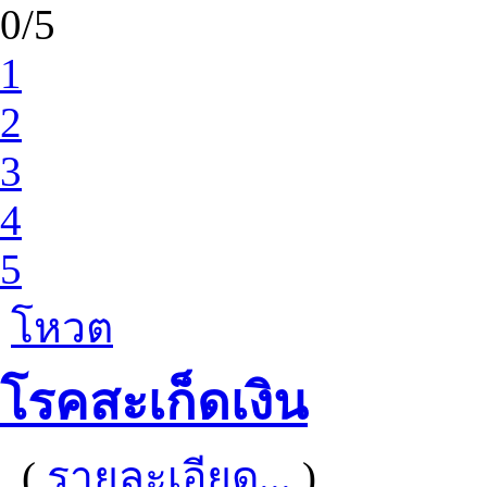
0/5
1
2
3
4
5
โหวต
โรคสะเก็ดเงิน
(
รายละเอียด...
)