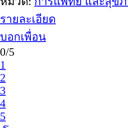
หมวด:
การแพทย์ และสุข
รายละเอียด
บอกเพื่อน
0/5
1
2
3
4
5