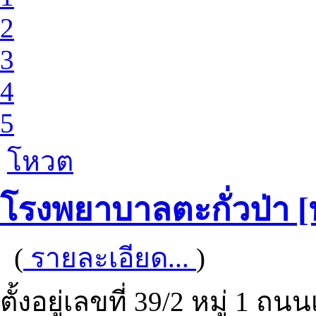
2
3
4
5
โหวต
โรงพยาบาลตะกั่วป่า [
(
รายละเอียด...
)
ตั้งอยู่เลขที่ 39/2 หมู่ 