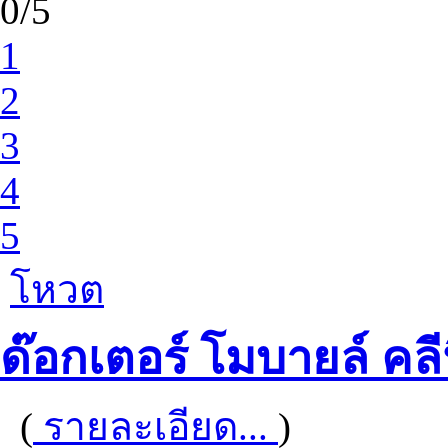
0/5
1
2
3
4
5
โหวต
ด๊อกเตอร์ โมบายล์ คลี
(
รายละเอียด...
)