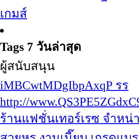
เกมส์
Tags 7 วันล่าสุด
ผู้สนับสนุน
iMBCwtMDgIbpAxqP
ร
ร
http://www.QS3PE5ZGdx
ร้านแฟชั่นเทอร์เรซ
จำหน่า
สวยหรู งานเนี๊ยบ เกรดแบร