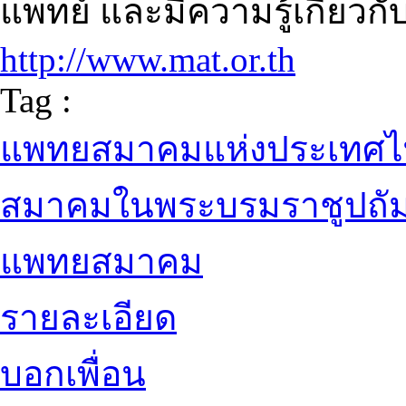
แพทย์ และมีความรู้เกี่ยวก
http://www.mat.or.th
Tag :
แพทยสมาคมแห่งประเทศ
สมาคมในพระบรมราชูปถัม
แพทยสมาคม
รายละเอียด
บอกเพื่อน