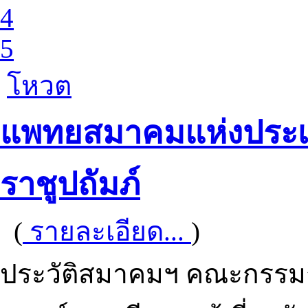
4
5
โหวต
แพทยสมาคมแห่งประ
ราชูปถัมภ์
(
รายละเอียด...
)
ประวัติสมาคมฯ คณะกรรมก