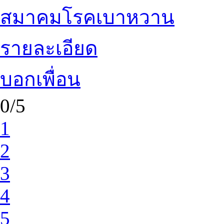
สมาคมโรคเบาหวาน
รายละเอียด
บอกเพื่อน
0/5
1
2
3
4
5