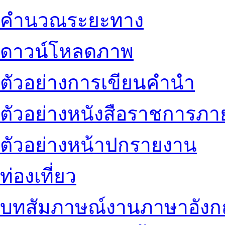
คำนวณระยะทาง
ดาวน์โหลดภาพ
ตัวอย่างการเขียนคำนำ
ตัวอย่างหนังสือราชการภ
ตัวอย่างหน้าปกรายงาน
ท่องเที่ยว
บทสัมภาษณ์งานภาษาอัง