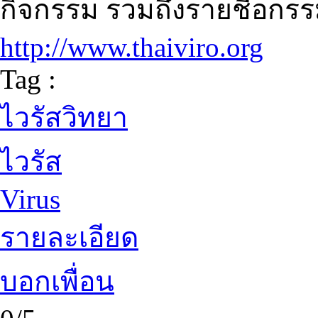
กิจกรรม รวมถึงรายชื่อกร
http://www.thaiviro.org
Tag :
ไวรัสวิทยา
ไวรัส
Virus
รายละเอียด
บอกเพื่อน