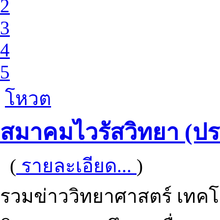
2
3
4
5
โหวต
สมาคมไวรัสวิทยา (ป
(
รายละเอียด...
)
รวมข่าววิทยาศาสตร์ เทคโน