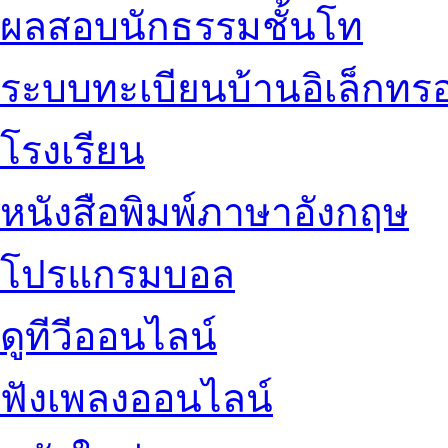
ผลสอบนักธรรมชั้นโท
ระบบทะเบียนบ้านอิเล็กทรอ
โรงเรียน
หนังสือพิมพ์ภาษาอังกฤษ
โปรแกรมบอล
ดูทีวีออนไลน์
ฟังเพลงออนไลน์