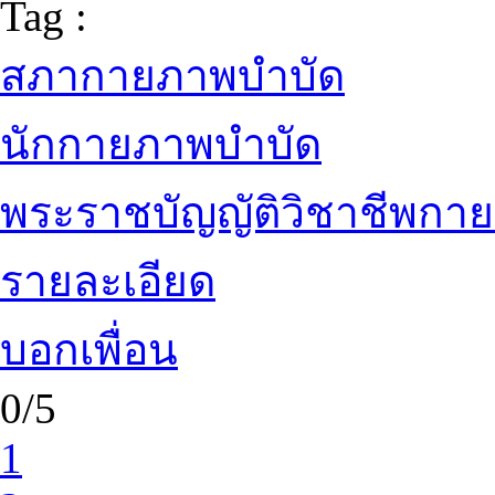
Tag :
สภากายภาพบำบัด
นักกายภาพบำบัด
พระราชบัญญัติวิชาชีพกา
รายละเอียด
บอกเพื่อน
0/5
1