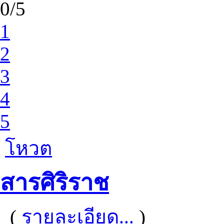
0/5
1
2
3
4
5
โหวต
สารศิริราช
(
รายละเอียด...
)