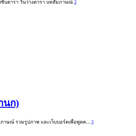
ุบซิบดารา วันว่างดารา บทสัมภาษณ์
2
 กนก)
มภาษณ์ รวมรูปภาพ และเว็บบอร์ดเพื่อพูดค...
3