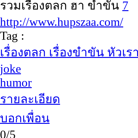
รวมเรื่องตลก ฮา ขำขัน
7
http://www.hupszaa.com/
Tag :
เรื่องตลก เรื่องขำขัน หัวเร
joke
humor
รายละเอียด
บอกเพื่อน
0/5