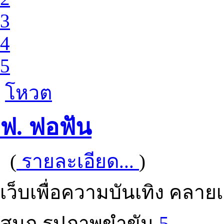
3
4
5
โหวต
ฟ. ฟอฟัน
(
รายละเอียด...
)
เว็บเพื่อความบันเทิง คลาย
สนุก รูปภาพขำขัน
5