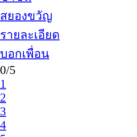
สยองขวัญ
รายละเอียด
บอกเพื่อน
0/5
1
2
3
4