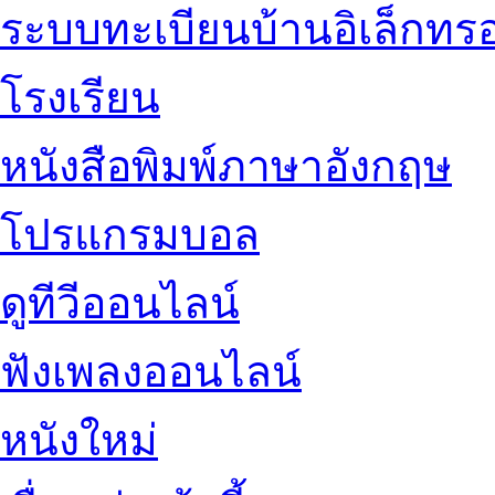
ระบบทะเบียนบ้านอิเล็กทรอ
โรงเรียน
หนังสือพิมพ์ภาษาอังกฤษ
โปรแกรมบอล
ดูทีวีออนไลน์
ฟังเพลงออนไลน์
หนังใหม่