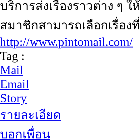
บริการส่งเรื่องราวต่าง ๆ 
สมาชิกสามารถเลือกเรื่องที
http://www.pintomail.com/
Tag :
Mail
Email
Story
รายละเอียด
บอกเพื่อน