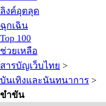
ลิงค์อุตลุด
ฉุกเฉิน
Top 100
ช่วยเหลือ
สารบัญเว็บไทย
>
บันเทิงและนันทนาการ
>
ขำขัน