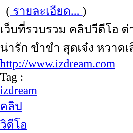
(
รายละเอียด...
)
เว็บที่รวบรวม คลิปวีดีโอ ต
น่ารัก ขำขำ สุดเจ๋ง หวาด
http://www.izdream.com
Tag :
izdream
คลิป
วิดีโอ