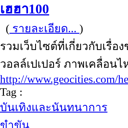
เฮฮา100
(
รายละเอียด...
)
รวมเว็บไซต์ที่เกี่ยวกับเรื่
วอลล์เปเปอร์ ภาพเคลื่อนไ
http://www.geocities.com/h
Tag :
บันเทิงและนันทนาการ
ขำขัน