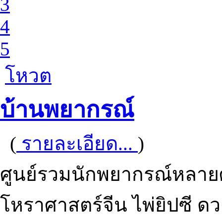
3
4
5
โหวต
บ้านพยากรณ์
(
รายละเอียด...
)
ศูนย์รวมนักพยากรณ์หลาย
โหราศาสตร์จีน ไพ่ยิปซี ด