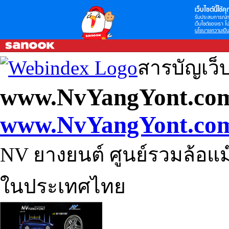
เว็บไซต์นี้ใช้คุก
รับประสบการณ์กา
เว็บไซต์ของเรา โป
นโยบายความเป็น
สารบัญเว็
www.NvYangYont.co
www.NvYangYont.co
NV ยางยนต์ ศูนย์รวมล้อแม๊
ในประเทศไทย