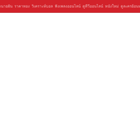
ำนายฝัน
ราคาทอง
วิเคราะห์บอล
ฟังเพลงออนไลน์
ดูทีวีออนไลน์
หนังใหม่
ดูละครย้อนห