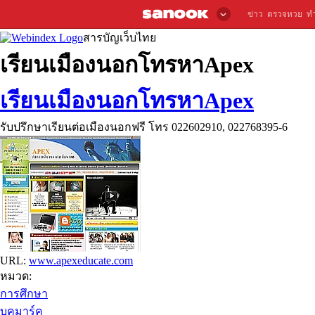
ข่าว
ตรวจหวย
ท
สารบัญเว็บไทย
เรียนเมืองนอกโทรหาApex
เรียนเมืองนอกโทรหาApex
รับปรึกษาเรียนต่อเมืองนอกฟรี โทร 022602910, 022768395-6
URL:
www.apexeducate.com
หมวด:
การศึกษา
บุคมาร์ค