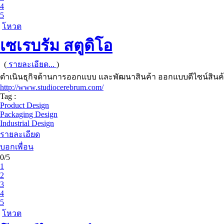
4
5
โหวต
เซเรบรัม สตูดิโอ
(
รายละเอียด...
)
ดำเนินธุกิจด้านการออกแบบ และพัฒนาสินค้า ออกแบบดีไซน์สินค้
http://www.studiocerebrum.com/
Tag :
Product Design
Packaging Design
Industrial Design
รายละเอียด
บอกเพื่อน
0/5
1
2
3
4
5
โหวต