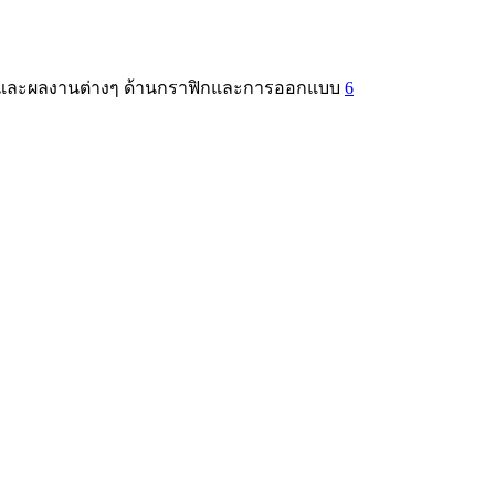
สารและผลงานต่างๆ ด้านกราฟิกและการออกแบบ
6