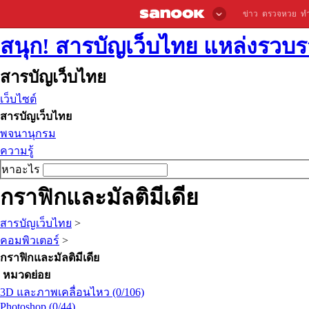
ข่าว
ตรวจหวย
ท
สนุก! สารบัญเว็บไทย แหล่งรวบรว
สารบัญเว็บไทย
เว็บไซต์
สารบัญเว็บไทย
พจนานุกรม
ความรู้
หาอะไร
กราฟิกและมัลติมีเดีย
สารบัญเว็บไทย
>
คอมพิวเตอร์
>
กราฟิกและมัลติมีเดีย
หมวดย่อย
3D และภาพเคลื่อนไหว (0/106)
Photoshop (0/44)