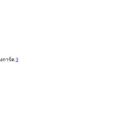
่งการ์ด
3