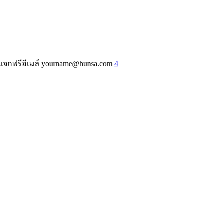
แจกฟรีอีเมล์ yourname@hunsa.com
4