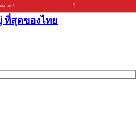
ลัง
เกมส์
่ ที่สุดของไทย