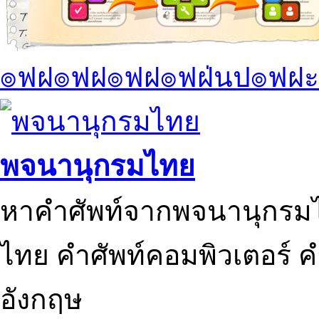
๏ฟฝ๏ฟฝ๏ฟฝ๏ฟฝ่นป๏ฟฝะ
พจนานุกรมไทย
หาคำศัพท์จากพจนานุกรมไ
ไทย คำศัพท์คอมพิวเตอร์ 
อังกฤษ