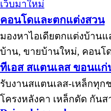
เว็บมาใหม่
คอนโดและตกแต่งสวน
มองหาไอเดียตกแต่งบ้านแ
บ้าน, ขายบ้านใหม่, คอนโ
ทีเอส สแตนเลส ขอนแก่
รับงานสแตนเลส-เหล็กทุกช
โครงหลังคา เหล็กดัด กันส