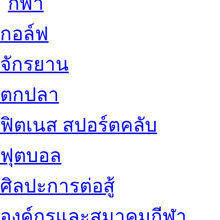
กอล์ฟ
จักรยาน
ตกปลา
ฟิตเนส สปอร์ตคลับ
ฟุตบอล
ศิลปะการต่อสู้
องค์กรและสมาคมกีฬา