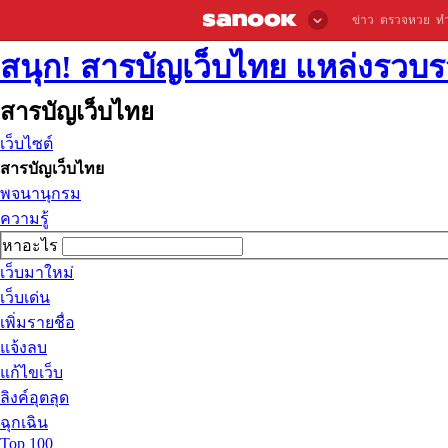
ข่าว
ตรวจหวย
ท
สนุก! สารบัญเว็บไทย แหล่งรวบรว
สารบัญเว็บไทย
เว็บไซต์
สารบัญเว็บไทย
พจนานุกรม
ความรู้
หาอะไร
เว็บมาใหม่
เว็บเด่น
เพิ่มรายชื่อ
แจ้งลบ
แก้ไขเว็บ
ลิงค์อุตลุด
ฉุกเฉิน
Top 100